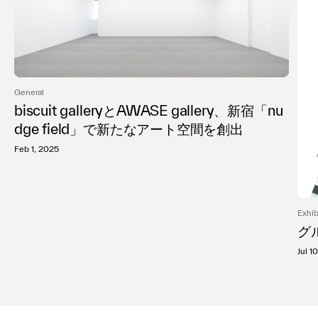
General
biscuit galleryとAWASE gallery、新宿「nu
dge field」で新たなアート空間を創出
Feb 1, 2025
Exhib
グル
Jul 1