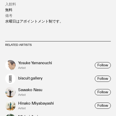
入館料
無料
備考
水曜日はアポイントメント制です。
RELATED ARTISTS
Yosuke Yamanouchi
Follow
Artist
biscuit gallery
Follow
Sawako Nasu
Follow
Artist
Hinako Miyabayashi
Follow
Artist