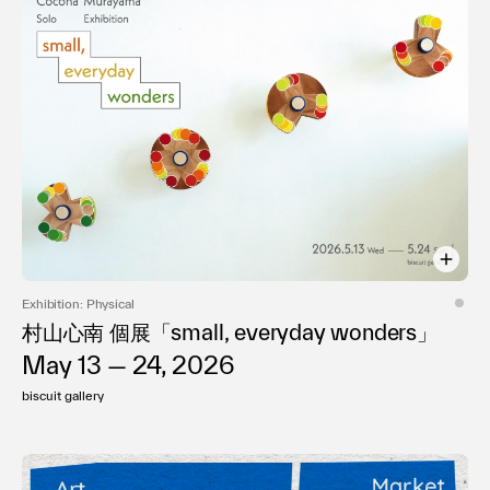
Exhibition: Physical
村山心南 個展「small, everyday wonders」
May 13 — 24, 2026
biscuit gallery