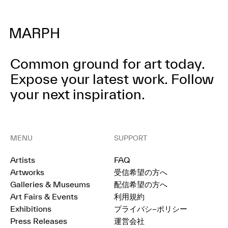
Common ground for art today.
Expose your latest work.
Follow
your next inspiration.
MENU
SUPPORT
Artists
FAQ
Artworks
受信希望の方へ
Galleries & Museums
配信希望の方へ
Art Fairs & Events
利用規約
Exhibitions
プライバシ−ポリシー
Press Releases
運営会社