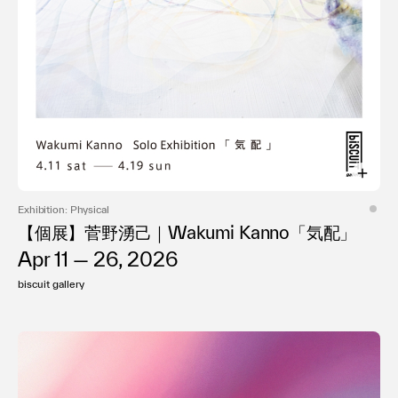
Exhibition: Physical
【個展】菅野湧己｜Wakumi Kanno「気配」
Apr 11 — 26, 2026
biscuit gallery