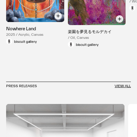
/ Wo
Nowhere Land
楽園を夢見るモルデカイ
2025 / Acrylic, Canvas
/ Oil, Canvas
biscuit gallery
biscuit gallery
PRESS RELEASES
VIEW ALL