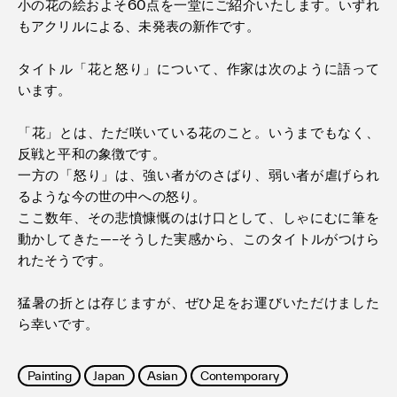
小の花の絵およそ60点を一堂にご紹介いたします。いずれ
もアクリルによる、未発表の新作です。
タイトル「花と怒り」について、作家は次のように語って
います。
「花」とは、ただ咲いている花のこと。いうまでもなく、
反戦と平和の象徴です。
一方の「怒り」は、強い者がのさばり、弱い者が虐げられ
るような今の世の中への怒り。
ここ数年、その悲憤慷慨のはけ口として、しゃにむに筆を
動かしてきた—–そうした実感から、このタイトルがつけら
れたそうです。
猛暑の折とは存じますが、ぜひ足をお運びいただけました
ら幸いです。
Painting
Japan
Asian
Contemporary