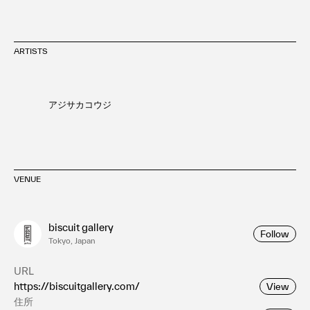
ARTISTS
アジサカコウジ
VENUE
biscuit gallery
Follow
Tokyo, Japan
URL
https://biscuitgallery.com/
View
住所