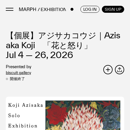
/ EXHIBITIONS
ENGLISH
/
JAPANESE
LOG IN
SIGN UP
【個展】アジサカコウジ｜Azis
Artists
Artworks
aka Koji 「花と怒り」
Galleries & Museums
Jul 4 — 26, 2026
Exhibitions
Presented by
Art Fairs & Events
biscuit gallery
SHARE
Press Releases
開催終了
About
FAQ