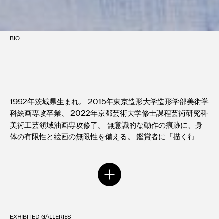
BIO
1992年茨城県生まれ。 2015年東京造形大学造形学部美術学
科絵画専攻卒業、 2022年京都芸術大学修士課程芸術研究科
美術工芸領域油画専攻修了。 無意識的な動作の痕跡に、身
体の有限性と絵画の無限性を備える。 鑑賞者に「描く行
為」自体を身体的に想像・追体験させ、 共生の時代である
からこそ、生命と時間の在り方について問う。
＜略歴＞
2022 京都芸術大学修士課程芸術研究科美術工芸領域油画専
攻 修了
EXHIBITED GALLERIES
2015 東京造形大学造形学部美術学科絵画専攻 卒業