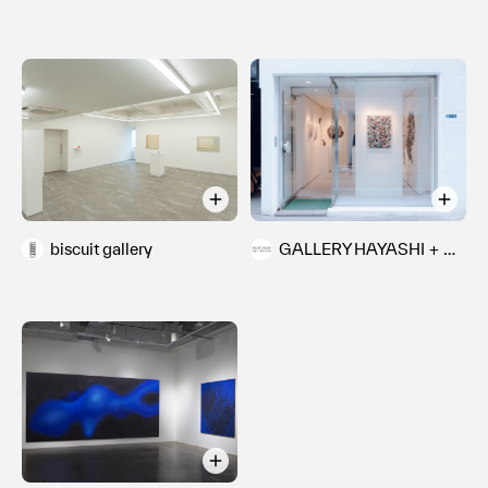
1992 愛知県生まれ
＜主な個展＞
2025 Refle; fraction (GALLERY HAYASHI + ART
BRIDGE / 東京)
2024 ボーダー・ストローク (WALL_shinjuku / 東京)
2024 AVOWAL (TOKYO INTERNATIONAL GALLERY /
東京)
2023 持続する線 (FOAM CONTEMPORARY / 東京)
biscuit gallery
GALLERY HAYASHI + ART BRIDGE
2022 まばたきのシノニム (biscuit gallery / 東京)
＜主なグループ展＞
2024 くぎを打つ(打たれる) (Pool Side Gallery / 石川)
2024 Silent Resonance (Galerie Lulla /ロサンゼルス )
2023 茫洋／波打つリズム (GALLERY HAYASHI＋ART
BRIDGE / 東京)
2023 絵の律 (biscuit gallery Karuizawa / 長野)