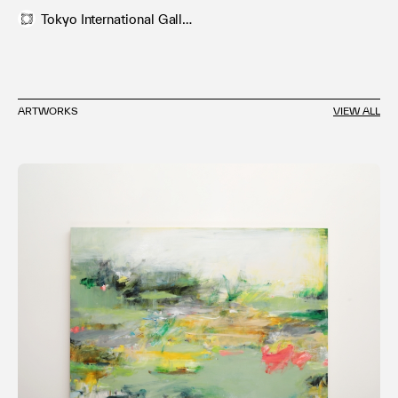
2023 次風景 ―Post landscape― (ASTER GALLERY / 石
Tokyo International Gallery
川)
＜アートフェア＞
2024 Art OnO Seoul (SETEC / ソウル / GALLERY
ARTWORKS
VIEW ALL
HAYASHI + ART BRIDGE)
2023 Art Fair Tokyo (東京国際フォーラム / 東京 /
GALLERY HAYASHI + ART BRIDGE)
2021 Art drops (SPinniNG MiLL / 大阪)
2021 SUIKEI ART FAIR OSAKA (Hotel Noum / 大阪)
＜受賞歴＞
2022 京都芸術大学 大学院修了展 2022 優秀賞
2021 ターナーアワード2020 入選
＜コレクション＞
2022 両足院 建仁寺 (京都)