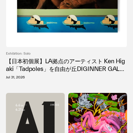
利用規約
プライバシ−ポリシー
運営会社
お問い合わせ
Exhibition: Solo
【日本初個展】LA拠点のアーティスト Ken Hig
aki「Tadpoles」を自由が丘DIGINNER GALLE
RYで開催
Jul 31, 2026