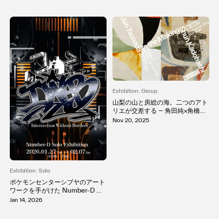
Exhibition: Group
山梨の山と房総の海。二つのアト
リエが交差する ― 角田純×角橋俊
初の二人展「In the Making」開
Nov 20, 2025
催
Exhibition: Solo
ポケモンセンターシブヤのアート
ワークを手がけた Number-D ニ
ューヨーク発祥のグラフィティを
Jan 14, 2026
東京で再構築、銀座 MH Gallery
で初個展