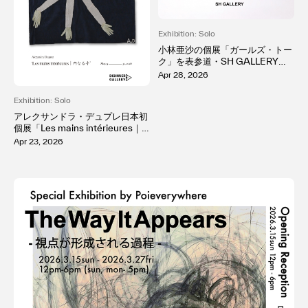
Exhibition: Solo
小林亜沙の個展「ガールズ・トー
ク」を表参道・SH GALLERYで
開催。「好き」が溢れる純粋な感
Apr 28, 2026
情を、「memeco」という少女
の作品を通して表現
Exhibition: Solo
アレクサンドラ・デュプレ日本初
個展「Les mains intérieures｜
内なる手」を自由が丘DIGINNE
Apr 23, 2026
R GALLERYで開催。