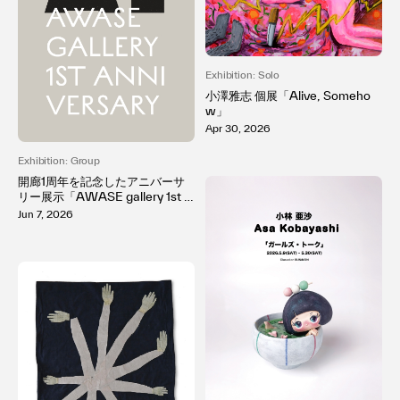
Exhibition: Solo
小澤雅志 個展「Alive, Someho
w」
Apr 30, 2026
Exhibition: Group
開廊1周年を記念したアニバーサ
リー展示「AWASE gallery 1st A
nniversary」を開催。総勢28組
Jun 7, 2026
のアーティストが集結