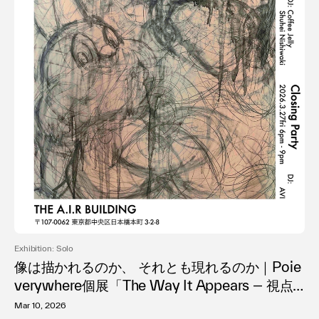
Exhibition: Solo
像は描かれるのか、 それとも現れるのか｜Poie
verywhere個展「The Way It Appears ― 視点
が形成される過程」日本橋で開催
Mar 10, 2026