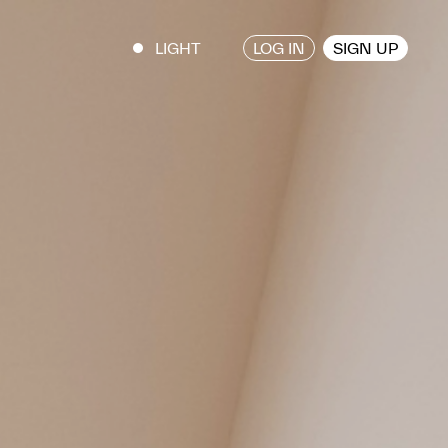
LOG IN
SIGN UP
ENGLISH
/
JAPANESE