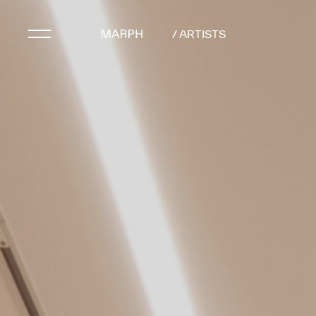
/ ARTISTS
Artists
Artworks
Galleries & Museu
Exhibitions
Art Fairs & Events
Press Releases
About