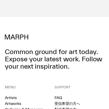
て物の魅力を引き出す
利用規約
造形力が強みのアーテ
プライバシ−ポリシー
運営会社
ィストによるグループ
お問い合わせ
展「もののかたち」を
開催
Common ground for art today.
Expose your latest work.
Follow
your next inspiration.
MENU
SUPPORT
Artists
FAQ
Artworks
受信希望の方へ