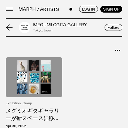
/ ARTISTS
ENGLISH
/
JAPANESE
LOG IN
SIGN UP
MEGUMI OGITA GALLERY
Follow
Tokyo, Japan
Artists
Artworks
Galleries & Museums
SORT
Exhibitions
Popular
Art Fairs & Events
Date
Press Releases
About
Exhibition: Group
メグミオギタギャラリ
ーが新スペースに移
転、オープン企画とし
FAQ
Apr 30, 2025