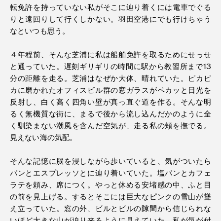
転免許を持っていない私がそこに辿り着くには電車でぐる
りと遠回りして行くしかない。羽田空港にでも行けちゃう
なといつも思う。
４年程前、そんな芝浦に私は船舶免許を取るためにせっせ
と通っていた。遅刻ギリギリの時間に駅から教習所まで13
分の距離を走る。芝浦はなぜか大体、晴れていた。ピカピ
カに磨かれたオフィスビル群の窓ガラスがペカッと日光を
反射し、白く高く四角い壁が真っ直ぐ道を作る。そんな明
るく無機質な街に、まるで後から流し込んだかのように全
く馴染まない潮風を含んだ空気が、走る私の頬を撫でる。
見えない海の気配。
そんな記憶に脳を浸しながら歩いていると、気がついたら
パンとエスプレッソとに辿り着いていた。塩パンとカフェ
ラテを頼み、席につく。やっと休める安堵感の中、ふと目
の前を見上げる。するとそこには巨大なピンクの雪山が聳
え立っていた。窓の外、ビルとビルの隙間から信じられな
いほど大きな山が迫り来るように見えていた。私が気が付