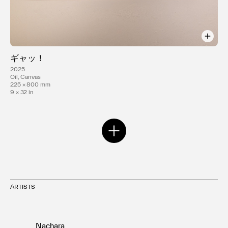
ギャッ！
2025
Oil, Canvas
225 × 800 mm
9 × 32 in
ARTISTS
Nachara