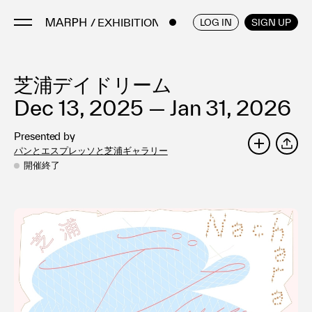
/ EXHIBITIONS
ENGLISH
/
JAPANESE
LOG IN
SIGN UP
芝浦デイドリーム
Artists
Artworks
Dec 13, 2025 — Jan 31, 2026
Galleries & Museums
Presented by
Exhibitions
パンとエスプレッソと芝浦ギャラリー
SHARE
Art Fairs & Events
開催終了
Press Releases
About
FAQ