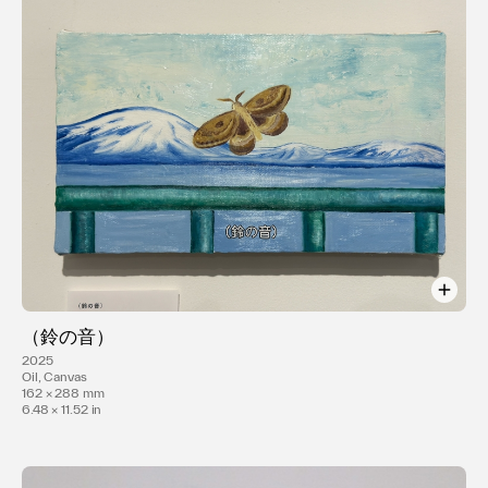
（鈴の音）
2025
Oil, Canvas
162 × 288 mm
6.48 × 11.52 in