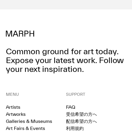
ドリーム」を開催。
Common ground for art today.
Expose your latest work.
Follow
your next inspiration.
MENU
SUPPORT
Artists
FAQ
Artworks
受信希望の方へ
Galleries & Museums
配信希望の方へ
Art Fairs & Events
利用規約