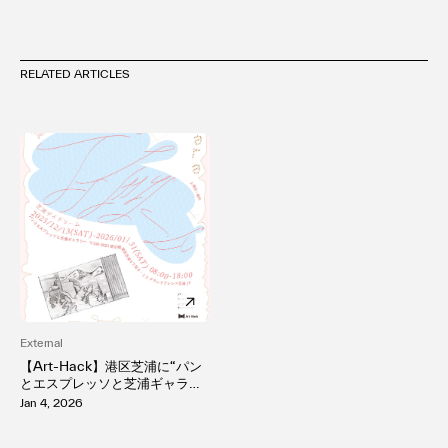
RELATED ARTICLES
External
【Art-Hack】港区芝浦に“パン
とエスプレッソと芝浦ギャラリ
ー” 12月13日グランドオープ
Jan 4, 2026
ン！現代アーティスト「Nacha
ra/ナチャラ」の個展「芝浦デイ