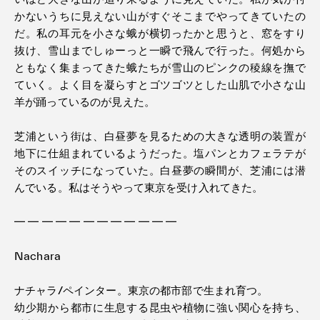
かないうちに見えない山がすぐそこまでやってきていたの
だ。私の耳元を小さな蛾が横切ったかと思うと、窓をすり
抜け、雪山までしゅーっと一瞬で飛んで行った。何処から
ともなく集まってきた蛾たちが雪山のピンクの稜線を撫で
ていく。よく目を凝らすとゴツゴツとした山肌で小さな山
羊が踊っているのが見えた。
芝浦という街は、白昼夢を見るための大きな透明の装置が
地下に仕組まれているようだった。塩パンとカフェラテが
そのスイッチになっていた。白昼夢の瞬間が、芝浦には潜
んでいる。私はそうやって東京を受け入れてきた。
━ ━ ━ ━ ━ ━ ━ ━ ━ ━ ━ ━
Nachara
ナチャラ/ペインター。東京の都市部で生まれ育つ。
幼少期から都市に生息する昆虫や植物に強い関心を持ち、