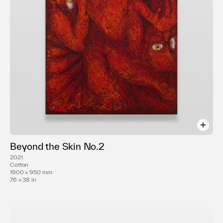
maronie/京都)
SUIKEI ART FAIR OSAKA (Zentis Osaka/大阪）
A-Lab Artist Gate 2021 (あまらぶアートラボA-Lab/兵
庫)
体内で満ちて (ART SPACE NUI/京都)
第23回染・清流展 (染・清流館/京都)
2022年
創造的ドローイング展 (サテライトスペースdemachi/京
都）
Kyoto Art for Tomorrow2022-京都府新鋭選抜展- (京都
文化博物館/京都）
Beyond the Skin No.2
第二回京都の染色-世代をつなぐ女性作家たち- (ギャラリ
2021
ーヒルゲート/京都）
Cotton
1900 × 950 mm
Art Show! Ⅲ （芝田町画廊/大阪）
76 × 38 in
瀬戸内国際芸術祭2022（高見島/香川）
新進作家展（京都文化博物館/京都）