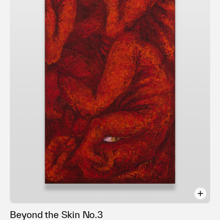
庫）
＜Group Exhibition＞
2016年
Textile performance (京都精華大学/京都)
2017年
テキスタイルのすみっこ展 (gallery kara-s/京都)
いとから展 (gallery maronie/京都)
2018年
創造的ドローイングー作家になるためにー (gallery fleur/
京都)
fermata (アートギャラリー北野/京都）
めいそう (堀川御池ギャラリー/京都）
京都精華大学展2018 オープンラボ (京都精華大学/京都)
戦う女達７人衆 (gallery maronie/京都)
SEIKA-Jack (ギャラリーフロール/京都）
Beyond the Skin No.3