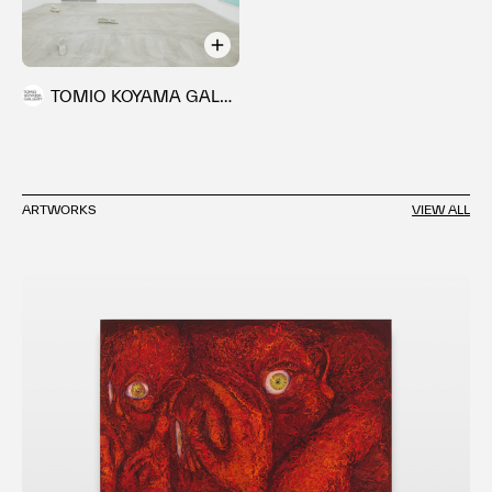
2017年
第55回兵庫県展 部門大賞(知事賞) 工芸部門
TOMIO KOYAMA GALLERY
2018年
第14回世界絵画大賞 入選
2021年
ARTWORKS
VIEW ALL
第2​回丹波アートコンペティション 大賞
＜Art Fair＞
2022年
KOGEI Art Fair Kanazawa（ハイアットセントリック金沢/
石川）
2023年
神戸アートマルシェ（神戸メリケンパークオリエンタル/兵