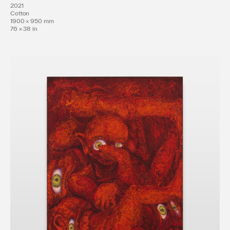
2021
Cotton
2019年
1900 × 950 mm
76 × 38 in
you can be the outcast (アートギャラリー北野/京都）
京都精華大学卒業制作展2019 (京都精華大学/京都)
京都精華大学選抜展 (ギャラリーフロール/京都）
Textile X7 (gallery maronie/京都)
第22回染・清流展 (染・清流館/京都)
祈り-9stories- (gallery maronie/京都)
2020年
創造的ドローイング祭＋インスタレーション (京都精華大
学/京都)
TEXTILE2020 (gallery maronie/京都)
2021年
創造的ドローイング展 (ギャラリーフロール/京都）
PICKS (サテライトスペースDemachi/京都）
京都精華大学修了制作展2021 (京都精華大学/京都)
New Lifestyle －マスク＆エコバッグ－ (gallery