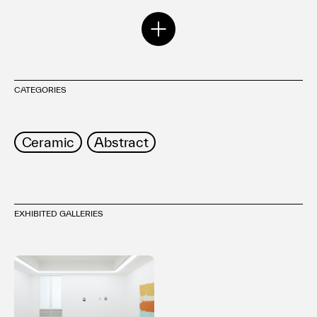
2020年
-BORDER- (KUNST ARZT/京都)
-PANOPTICON- (gallery maronie/京都)
CATEGORIES
2021年
-beyond the skin-​ （楽空間祇をん小西/京都）
Ceramic
Abstract
2022年
-NAKED- (KUNST ARZT/京都)
2023年
-ULTRA PLINIAN-(KUNST ARZT/京都)
EXHIBITED GALLERIES
-ASSEMBLE-(Galeria Punto KOBE/兵庫)
​2024年
Beyond the Skin (小山登美夫ギャラリー/東京)
＜Award＞