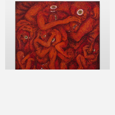
2023年
Kyoto Art for Tomorrow2023-京都府新鋭選抜展- (京都
文化博物館/京都）
新進染色作家展「柳は緑 花は紅」(染・清流館/京都)
第24回染・清流展(染・清流館/京都)
RE START (picture gallery/Lithuania）
Chemical Reactions ８
木津川アート2023(木津川市/京都）
2024年
Contemporary Textile Art MINIATURE WORKS -THE
KYOTO- vol.3（Gallery NEUTRAL/京都)
Beyond the Skin No.1
2021
Cotton
1900 × 1900 mm