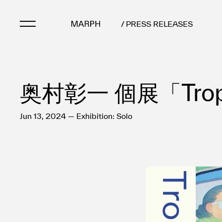
/ PRESS RELEASES
Artists
奥村彰一 個展「Trop
Artworks
Galleries & Museu
Exhibitions
Jun 13, 2024 — Exhibition: Solo
Art Fairs & Events
Press Releases
About