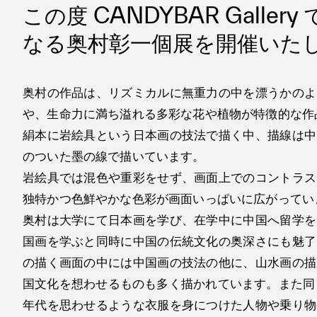
この度 CANDYBAR Gallery
なる奥村彰一個展を開催いた
奥村の作品は、リズミカルに無重力の中を漂うかのよ
や、生命力に満ち溢れる多彩な花や植物が特徴的な作
絹本に岩絵具という日本画の技法で描く中、描線は中
のついた墨の線で描いています。
岩絵具では混色や重彩をせず、画面上でのコントラス
独特かつ色鮮やかな色彩が画面いっぱいに広がってい
奥村は大学にて日本画を学び、在学中に中国へ留学を
国画を学ぶと同時に中国の伝統文化の奥深さにも魅了
の描く画面の中には中国画の技法の他に、山水画の描
国文化を想わせるものも多く描かれています。また同じ画
年代を思わせるような衣服を身につけた人物や乗り物