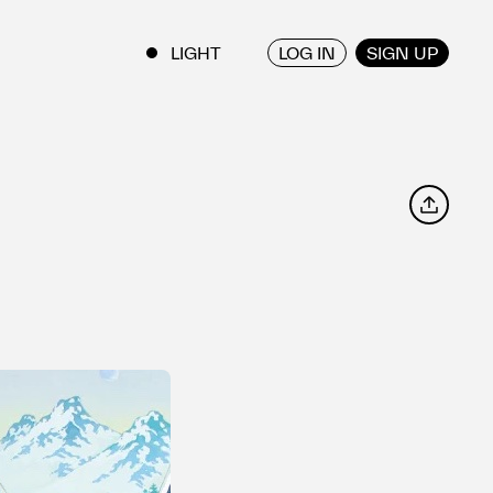
LOG IN
SIGN UP
ENGLISH
/
JAPANESE
SHARE