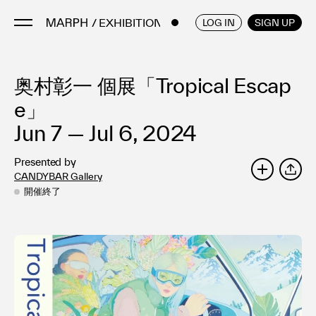
/ EXHIBITIONS
ENGLISH
/
JAPANESE
LOG IN
SIGN UP
奥村彰一 個展「Tropical Escap
Artists
Artworks
e」
Galleries & Museums
Jun 7 — Jul 6, 2024
Exhibitions
Presented by
Art Fairs & Events
CANDYBAR Gallery
SHARE
Press Releases
開催終了
About
FAQ