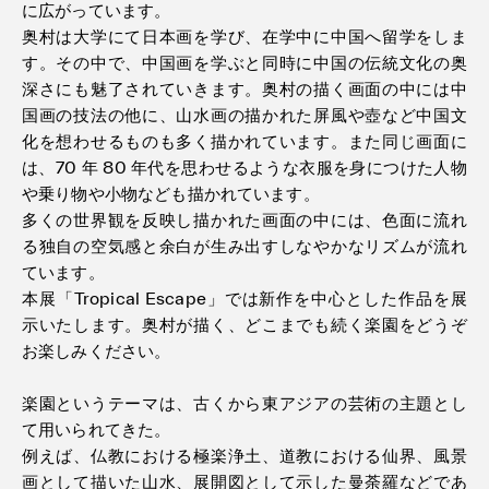
に広がっています。
奥村は大学にて日本画を学び、在学中に中国へ留学をしま
す。その中で、中国画を学ぶと同時に中国の伝統文化の奥
深さにも魅了されていきます。奥村の描く画面の中には中
国画の技法の他に、山水画の描かれた屏風や壺など中国文
化を想わせるものも多く描かれています。また同じ画面に
は、70 年 80 年代を思わせるような衣服を身につけた人物
や乗り物や小物なども描かれています。
多くの世界観を反映し描かれた画面の中には、色面に流れ
る独自の空気感と余白が生み出すしなやかなリズムが流れ
ています。
本展「Tropical Escape」では新作を中心とした作品を展
示いたします。奥村が描く、どこまでも続く楽園をどうぞ
お楽しみください。
楽園というテーマは、古くから東アジアの芸術の主題とし
て用いられてきた。
例えば、仏教における極楽浄土、道教における仙界、風景
画として描いた山水、展開図として示した曼荼羅などであ