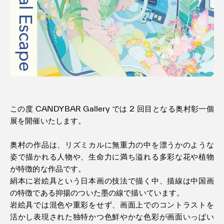
利用規約
プライバシ−ポリシー
運営会社
お問い合わせ
この度 CANDYBAR Gallery では 2 回目となる奥村彰一個
展を開催いたします。
奥村の作品は、リズミカルに無重力の中を漂うかのような
姿で描かれる人物や、生命力に満ち溢れる多彩な花や植物
が特徴的な作品です。
絹本に岩絵具という日本画の技法で描く中、描線は中国画
の特徴である抑揚のついた墨の線で描いています。
岩絵具では混色や重彩をせず、画面上でのコントラストを
活かし表現された独特かつ色鮮やかな色彩が画面いっぱい