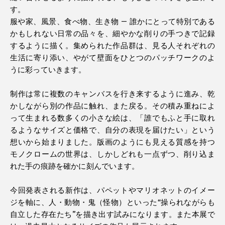
す。
服や家、風景、食べ物、生き物 ― 誰かにとって特別である
かもしれない日常の品々を、細やかな削りの手つきで記録
するように描く。集められた作品群は、見る人それぞれの
生活に寄り添い、やがて壁面をひとつのパッチワークのよ
うに彩っていきます。
制作は常に複数のキャンバスを行き来するように進み、乾
かしながら別の作品に触れ、また戻る。その積み重ねによ
って生まれる数多くの小さな絵は、「誰でもふと手に取れ
るようなサイズと価格で、自分の表現を届けたい」という
想いから始まりました。版画のようにも見える質感を持つ
モノクロームの世界は、しかしどれも一点ずつ、削り込ま
れた手の痕跡を確かに刻んでいます。
今回発表される新作は、パペットやマリオネットのイメー
ジを軸に、人・動物・鬼（怪物）といった“操られながらも
自立した存在たち”を描き出す試みになります。また本展で