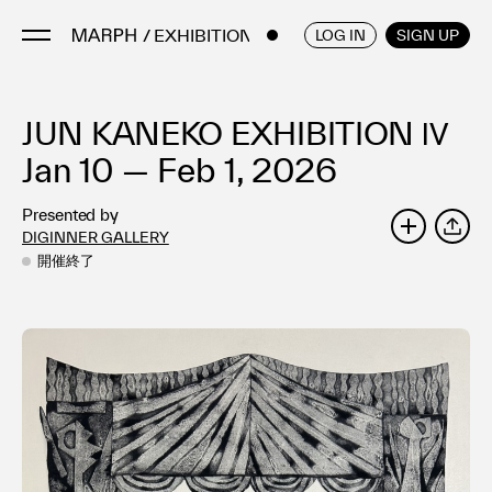
/ EXHIBITIONS
ENGLISH
/
JAPANESE
LOG IN
SIGN UP
JUN KANEKO EXHIBITION Ⅳ
Artists
Artworks
Jan 10 — Feb 1, 2026
Galleries & Museums
Presented by
Exhibitions
DIGINNER GALLERY
SHARE
Art Fairs & Events
開催終了
Press Releases
About
FAQ