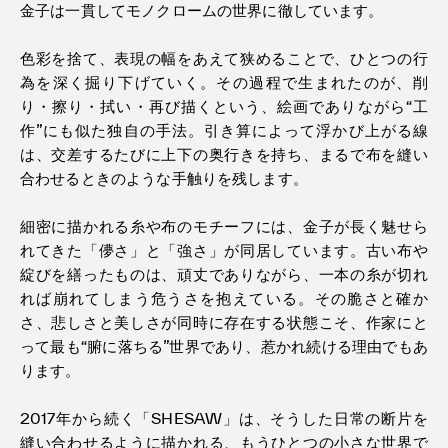
金子は一貫してモノクロームの世界に徹しています。
色彩を捨て、表現の幅をあえて狭めることで、ひとつの行
為を深く掘り下げていく。その過程で生まれたのが、削
り・擦り・拭い・再び描くという、絵画でありながら“工
作”にも似た独自の手法。引き算によって浮かび上がる線
は、交差するたびに上下の奥行きを持ち、まるで布を縫い
合わせるときのような手触りを残します。
細密に描かれる糸や布のモチーフには、金子が長く魅せら
れてきた「儚さ」と「強さ」が同居しています。古い布や
綻びを繕ったものは、頑丈でありながら、一本の糸が切れ
れば崩れてしまう危うさを抱えている。その脆さと確か
さ、悲しさと美しさが同時に存在する状態こそ、作家にと
って最も“腑に落ちる”世界であり、惹かれ続ける理由でもあ
ります。
2017年から続く「SHESAW」は、そうした日常の断片を
縫い合わせるように描かれる、もうひとつの小さな世界で