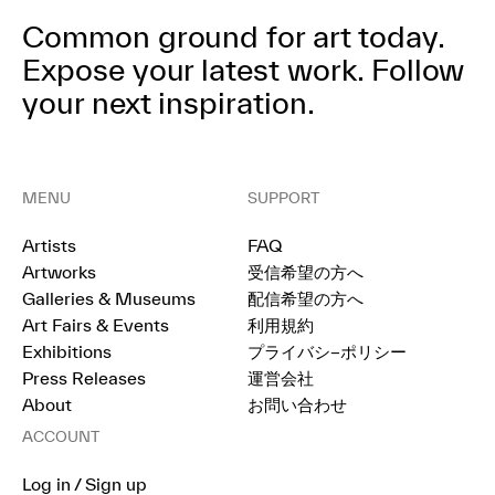
Common ground for art today.
Expose your latest work.
Follow
your next inspiration.
MENU
SUPPORT
Artists
FAQ
Artworks
受信希望の方へ
Galleries & Museums
配信希望の方へ
Art Fairs & Events
利用規約
Exhibitions
プライバシ−ポリシー
Press Releases
運営会社
About
お問い合わせ
ACCOUNT
Log in / Sign up