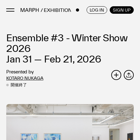
/ EXHIBITIONS
ENGLISH
/
JAPANESE
LOG IN
SIGN UP
Ensemble #3 - Winter Show
Artists
Artworks
2026
Galleries & Museums
Jan 31 — Feb 21, 2026
Exhibitions
Presented by
Art Fairs & Events
KOTARO NUKAGA
SHARE
Press Releases
開催終了
About
FAQ