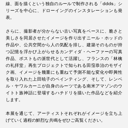
線、面を描くという独自のルールで制作される「ddds」シ
リーズを中心に、ドローイングのインスタレーションも発
表。
さらに、撮影者が分からない古い写真をベースに、脆さと
美しさを同居させたイメージを作り出すニール・ホッドの
作品や、公共空間から人の気配を排し、建築そのものが持
つ記憶を浮かび上がらせるカンディダ・ヘーファーの写真
作品、ポストもの派世代として活躍し、フランスの「林檎
の礼拝堂」再生プロジェクトで知られる田窪恭治のモザイ
ク画、イメージを幾重にも重ねて予測不能な変化や即興性
を取り入れた上田暁子のペインティング、そして、レンベ
ル・ヤワルカーニが自身のルーツである南米アマゾンのウ
イトト族神話に登場するハチドリを描いた作品などを紹介
します。
本展を通じて、アーティストそれぞれがイメージを立ち上
げていく過程の鮮烈な共鳴をぜひご高覧ください。