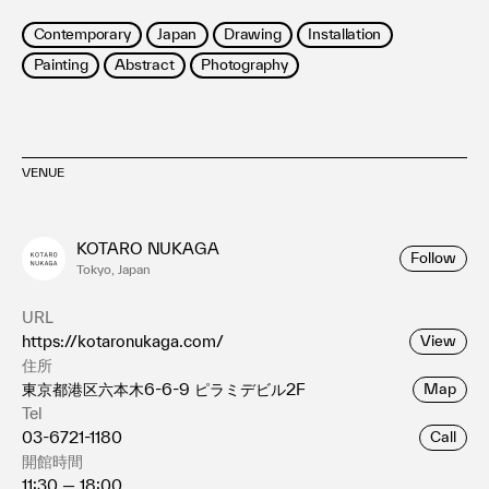
Contemporary
Japan
Drawing
Installation
Painting
Abstract
Photography
VENUE
KOTARO NUKAGA
Follow
Tokyo, Japan
URL
https://kotaronukaga.com/
View
住所
東京都港区六本木6-6-9 ピラミデビル2F
Map
Tel
03-6721-1180
Call
開館時間
11:30 — 18:00