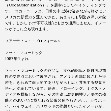
（CocaColonization）」を題材にしたペインティングで
す。 コカ・コーラは、日常の中に溶け込みながら静かにア
メリカの影響力を運んできた、あまりにも馴染み深い対象
です。しかしその“不可視性”はもはや通用しません。イメー
ジがそこに立ち現れます。
＜アーティスト・プロフィール＞
マット・マコーミック
1987年生まれ
マット・マコーミックの作品は、文化的記憶と物質的現前
性の交差点において展開され、アメリカ西部に残された痕
跡を、きわめて個人的でありながらも広く共鳴する視覚言
語へと凝縮しています。絵画、ドローイング、ミクストメ
ディアを横断しながら、その実践は歴史的神話と現代の残
骸とのあいだに横たわる緊張関係を行き来し、カウボー
イ、ハイウェイ、ハリウッドの夢想といったイメージが、