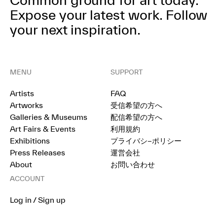
Expose your latest work.
Follow
your next inspiration.
MENU
SUPPORT
Artists
FAQ
Artworks
受信希望の方へ
Galleries & Museums
配信希望の方へ
Art Fairs & Events
利用規約
Exhibitions
プライバシ−ポリシー
Press Releases
運営会社
About
お問い合わせ
ACCOUNT
Log in / Sign up