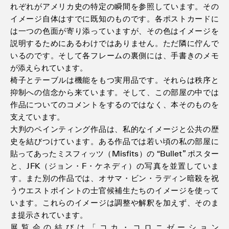
れぞれがアメリカ史の特定の瞬間を参照しています。その
イメージ自体はすでに既知のものです。各ポストカードに
は一つの色面が寄り添っていますが、その色はイメージを
説明するためにあるわけではありません。ただ隣に佇んで
いるのです。そして各フレームの裏側には、手書きのメモ
が添えられています。
椅子とテーブルは機能をもつ実用品です。それらは秩序と
抑制への信念から来ています。そして、この部屋の中では
作品についてのコメントをするのではなく、本そのものを
支えています。
大判のペインティング作品は、私的なイメージと公共の歴
史を結びつけています。ある作品では若い頃の私の部屋に
貼ってあったミスフィッツ（Misfits）の “Bullet” ポスター
と、JFK（ジョン・F・ケネディ）の写真を並置していま
す。また別の作品では、オサマ・ビン・ラディン暗殺を祝
うウエストポイントの士官候補生たちのイメージを使って
います。これらのイメージは調整や解釈を加えず、そのま
ま提示されています。
展覧会の結びは「コカ・コロニゼーション