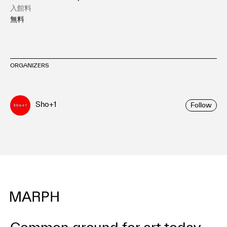
入館料
無料
ORGANIZERS
Sho+1
Follow
Common ground for art today.