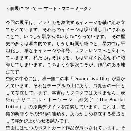
＜個展について ー マット・マコーミック＞
今回の展示は、アメリカを象徴するイメージを軸に組み立
てられています。それらのイメージは繰り返し目にされる
ことで、いつしか馴染み深いものになっています。 その歴
史の多くは暴力的です。しかし時間が経つと、暴力性は平
坦化し、単なるイメージや年号、リファレンスへと変わっ
ていきます。私たちはそれらを、もはや深く反応せずに認
識してしまいます。このような状況こそが、作品のある地
点です。
空間の中心には、唯一無二の本『Dream Live Die』が置か
れています。それはテーブルの上にあり、展覧会の一部と
して存在しています。本書はカタログではありません。表
紙はナサニエル・ホーソーン『緋文字（The Scarlet
Letter）』の原典デザインを踏襲しています。これは、道
徳的断罪やその帰結の連鎖を、あらかじめ存在する構造と
して浮かび上がらせる試みです。
壁面には七つのポストカード作品が展示されています。そ