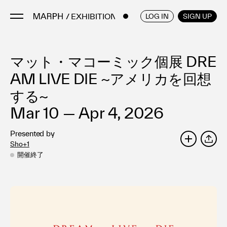
/ EXHIBITIONS
ENGLISH
/
JAPANESE
LOG IN
SIGN UP
マット・マコーミック個展 DRE
Artists
Artworks
AM LIVE DIE ~アメリカを回想
Galleries & Museums
する~
Exhibitions
Mar 10 — Apr 4, 2026
Art Fairs & Events
Presented by
Press Releases
Sho+1
SHARE
About
開催終了
FAQ