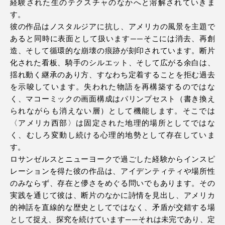
経験された生のテクスチャのなかへと溶解されていきま
す。
彼の作品はノスタルジアに抗し、アメリカの風景を主題で
あると同時に表面として扱います——そこには消去、再創
造、そして循環的な崩壊の痕跡が刻印されています。断片
化された看板、騎手のシルエット、そして広がる余白は、
揺れ動く継承のあり方、すなわち定着することを拒む過去
を示唆しています。失われた物語を再構築するのではな
く、マコーミックの画面構成はパリンプセスト（書き換え
られながらも消えない層）として機能します。そこでは
〈アメリカ西部〉は固定された地理的場所としてではな
く、むしろ変動し続ける心理的地勢として存在していま
す。
ロサンゼルスとニューヨークで過ごした経験からインスピ
レーションを得た彼の作品は、アイデンティティや場所性
のみならず、存在と儚さをめぐる問いでもあります。その
実践を通じて彼は、断片のなかに詩情を見出し、アメリカ
的神話を直線的な歴史としてではなく、矛盾が交錯する場
として捉え、探究を続けています——それは未完であり、定