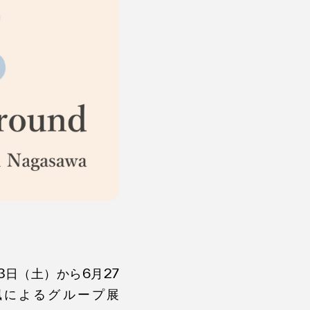
年5⽉23⽇（⼟）から6月27
楓によるグループ展