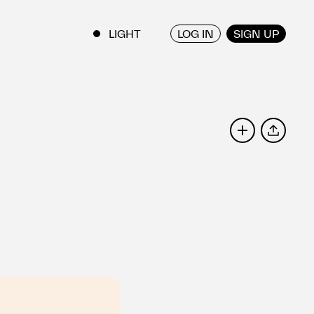
LOG IN
SIGN UP
ENGLISH
/
JAPANESE
SHARE