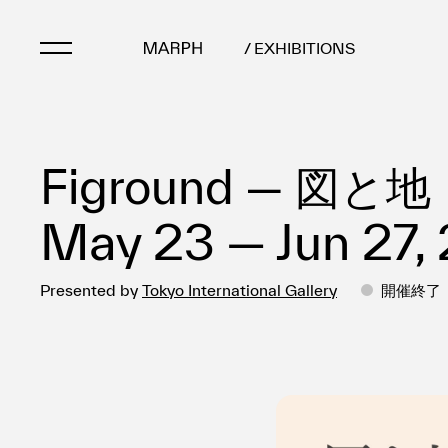
/ EXHIBITIONS
Artists
Figround — 図と地
Artworks
Galleries & Museu
May 23 — Jun 27,
Exhibitions
Art Fairs & Events
Presented by
Tokyo International Gallery
開催終了
Press Releases
About