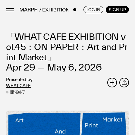
/ EXHIBITIONS
ENGLISH
/
JAPANESE
LOG IN
SIGN UP
「WHAT CAFE EXHIBITION v
Artists
Artworks
ol.45：ON PAPER：Art and Pr
Galleries & Museums
int Market」
Exhibitions
Apr 29 — May 6, 2026
Art Fairs & Events
Presented by
Press Releases
WHAT CAFE
SHARE
About
開催終了
FAQ