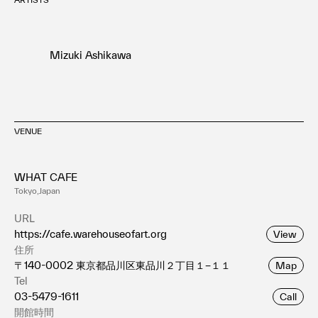
Mizuki Ashikawa
VENUE
WHAT CAFE
Tokyo,Japan
URL
https://cafe.warehouseofart.org
View
住所
〒140-0002 東京都品川区東品川２丁目１−１１
Map
Tel
03-5479-1611
Call
開館時間