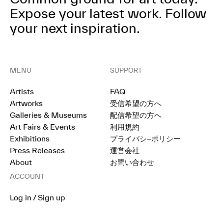
Expose your latest work.
Follow
your next inspiration.
MENU
SUPPORT
Artists
FAQ
Artworks
受信希望の方へ
Galleries & Museums
配信希望の方へ
Art Fairs & Events
利用規約
Exhibitions
プライバシ−ポリシー
Press Releases
運営会社
About
お問い合わせ
ACCOUNT
Log in / Sign up