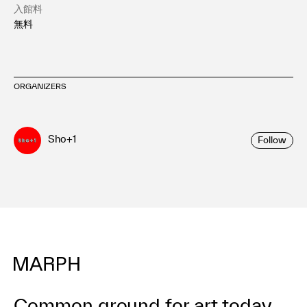
入館料
無料
ORGANIZERS
Sho+1
Follow
Common ground for art today.