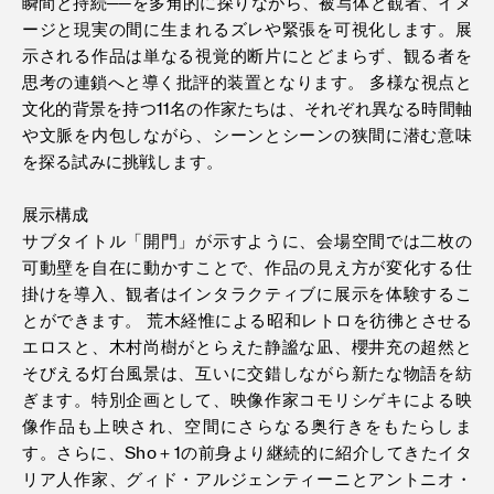
瞬間と持続──を多角的に探りながら、被写体と観者、イメ
ージと現実の間に生まれるズレや緊張を可視化します。展
示される作品は単なる視覚的断片にとどまらず、観る者を
思考の連鎖へと導く批評的装置となります。 多様な視点と
文化的背景を持つ11名の作家たちは、それぞれ異なる時間軸
や文脈を内包しながら、シーンとシーンの狭間に潜む意味
を探る試みに挑戦します。
展示構成
サブタイトル「開門」が示すように、会場空間では二枚の
可動壁を自在に動かすことで、作品の見え方が変化する仕
掛けを導入、観者はインタラクティブに展示を体験するこ
とができます。 荒木経惟による昭和レトロを彷彿とさせる
エロスと、木村尚樹がとらえた静謐な凪、櫻井充の超然と
そびえる灯台風景は、互いに交錯しながら新たな物語を紡
ぎます。特別企画として、映像作家コモリシゲキによる映
像作品も上映され、空間にさらなる奥行きをもたらしま
す。さらに、Sho＋1の前身より継続的に紹介してきたイタ
リア人作家、グィド・アルジェンティーニとアントニオ・