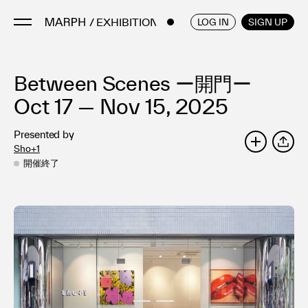
/ EXHIBITIONS
ENGLISH
/
JAPANESE
LOG IN
SIGN UP
Between Scenes ー開門ー
Artists
Artworks
Oct 17 — Nov 15, 2025
Galleries & Museums
Presented by
Exhibitions
Sho+1
SHARE
Art Fairs & Events
開催終了
Press Releases
About
FAQ