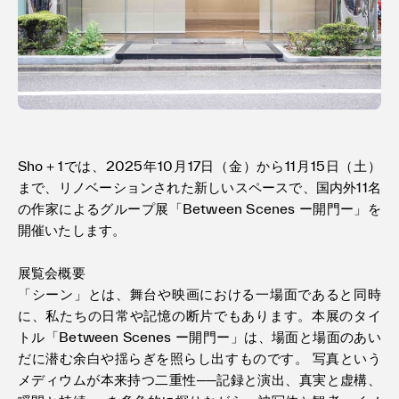
利用規約
プライバシ−ポリシー
運営会社
お問い合わせ
Sho＋1では、2025年10月17日（金）から11月15日（土）
まで、リノベーションされた新しいスペースで、国内外11名
の作家によるグループ展「Between Scenes ー開門ー」を
開催いたします。
展覧会概要
「シーン」とは、舞台や映画における一場面であると同時
に、私たちの日常や記憶の断片でもあります。本展のタイ
トル「Between Scenes ー開門ー」は、場面と場面のあい
だに潜む余白や揺らぎを照らし出すものです。 写真という
メディウムが本来持つ二重性──記録と演出、真実と虚構、