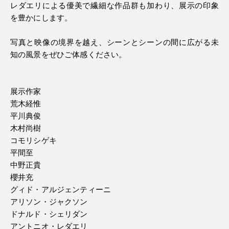
レダエリによる優美で繊細な作品群も加わり、展示の印象
を豊かにします。
写真と映像の境界を越え、シーンとシーンの間に広がる未
知の風景をぜひご体感ください。
展示作家
荒木経惟
平川典俊
木村尚樹
コモリシゲキ
平間至
中野正貴
櫻井充
グィド・アルジェンティーニ
アリソン・ジャクソン
ドナルド・シェリダン
アントニオ・レダエリ