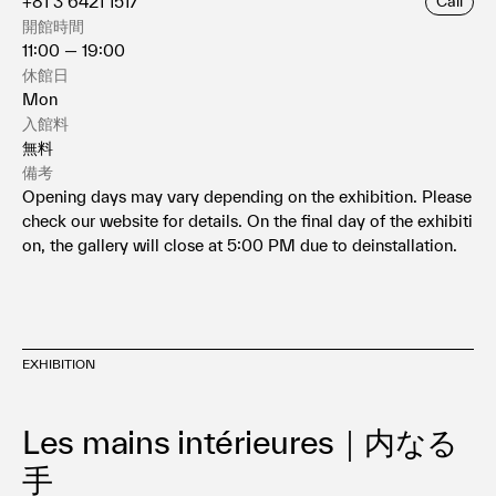
+81 3 6421 1517
Call
開館時間
11:00 — 19:00
休館日
Mon
入館料
無料
備考
Opening days may vary depending on the exhibition. Please
check our website for details. On the final day of the exhibiti
on, the gallery will close at 5:00 PM due to deinstallation.
EXHIBITION
Les mains intérieures｜内なる
手