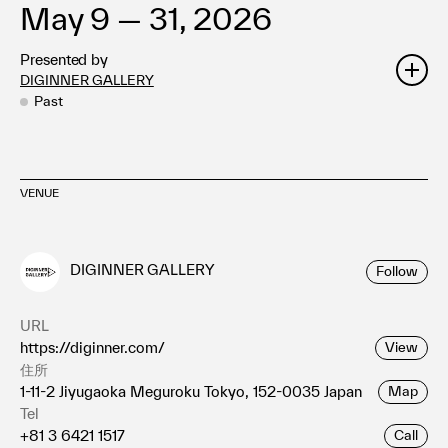
May 9 — 31, 2026
Presented by
DIGINNER GALLERY
Past
VENUE
DIGINNER GALLERY
Follow
URL
https://diginner.com/
View
住所
1-11-2 Jiyugaoka Meguroku Tokyo, 152-0035 Japan
Map
Tel
+81 3 6421 1517
Call