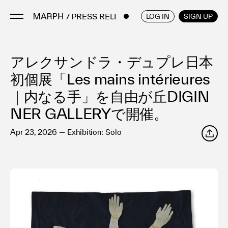
/ PRESS RELEASES
ENGLISH
/
JAPANESE
LOG IN
SIGN UP
アレクサンドラ・デュプレ日本
Artists
Artworks
初個展「Les mains intérieures
Galleries & Museums
｜内なる手」を自由が丘DIGIN
Exhibitions
NER GALLERYで開催。
Art Fairs & Events
Apr 23, 2026 — Exhibition: Solo
Press Releases
SHARE
About
FAQ