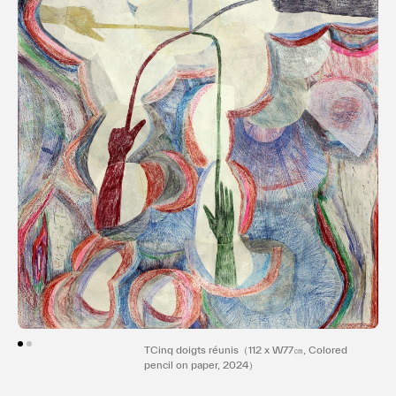
per,
TCinq doigts réunis（112 x W77㎝, Colored
pencil on paper, 2024）