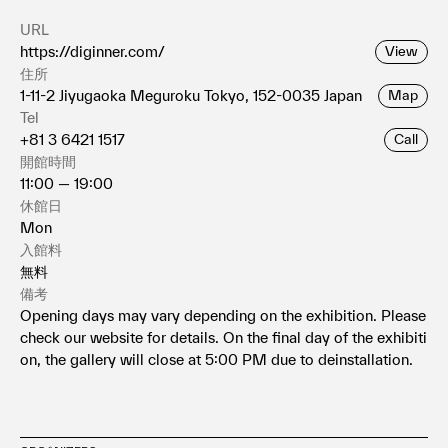
URL
https://diginner.com/
View
住所
1-11-2 Jiyugaoka Meguroku Tokyo, 152-0035 Japan
Map
Tel
+81 3 6421 1517
Call
開館時間
11:00 — 19:00
休館日
Mon
入館料
無料
備考
Opening days may vary depending on the exhibition. Please
check our website for details. On the final day of the exhibiti
on, the gallery will close at 5:00 PM due to deinstallation.