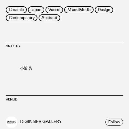
Ceramic
Japan
Vessel
Mixed Media
Design
Contemporary
Abstract
ARTISTS
小泊 良
VENUE
DIGINNER GALLERY
Follow