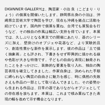
DIGINNER GALLERYは、陶芸家・小泊 良（こどまり・り
ょう）の個展を開催いたします。静岡県出身の小泊は、沖
縄県立芸術大学で陶芸を学び、現在も沖縄を拠点に活動を
続けています。国内外で個展を重ね、台湾でも展覧会を行
うなど、その独自の作風は幅広い支持を得ています。本展
では、久しぶりとなる東京での開催にあたり、器のシリー
ズに加え、壁掛けのオブジェや花器など、より実験的且
つ、創造性豊かな新作を展示します。彼の作品は「土で描
く抽象画」とも評され、下書きをせず即興的に描かれる線
や色彩が大きな特徴です。子どもの自由な表現に触発され
たことをきっかけに、装飾的な要素を取り入れ、独自の陶
芸表現を確立してきました。作家自身は、決められた手順
に縛られない陶芸の自由さに魅力を感じ、時に偶然の失敗
さえも作品の一部として取り込んできました。その姿勢か
ら生まれる作品は、日常の器でありながらオブジェとして
の存在感を放ちます。本展は、これまで積み重ねてきた表
現の幅を改めて示す機会となります。