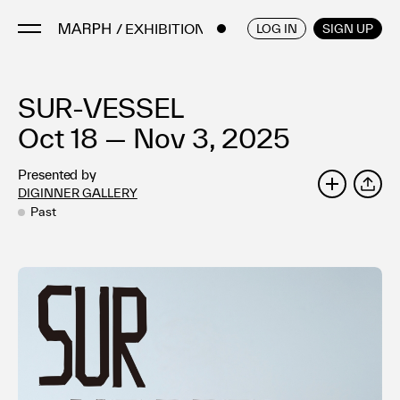
/ EXHIBITIONS
ENGLISH
/
JAPANESE
LOG IN
SIGN UP
SUR-VESSEL
Artists
Artworks
Oct 18 — Nov 3, 2025
Galleries & Museums
Presented by
Exhibitions
DIGINNER GALLERY
SHARE
Art Fairs & Events
Past
Press Releases
About
FAQ