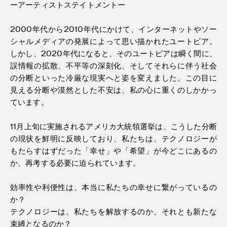
ーアーティストステイトメントー
2000年代から2010年代にかけて、インターネットやソー
シャルメディアの発展によって思い描かれたユートピア。
しかし、2020年代になると、そのユートピアは瞬く間に、
誤情報の拡散、不平等の深刻化、そしてそれらに伴う社会
の分断といった冷厳な現実へと姿を変えました。この目に
見える分断や漠然とした不安は、私の心に重くのしかかっ
ています。
11月上旬に実施されるアメリカ大統領選挙は、こうした分断
の現状を鮮明に反映しており、私たちは、テクノロジーが
もたらすはずだった「幸せ」や「希望」が今どこにあるの
か、再考する必要に迫られています。
効率性や利便性は、本当に私たちの幸せに繋がっているの
か？
テクノロジーは、私たちを解放するのか、それとも新たな
束縛となるのか？