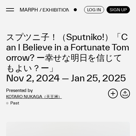
/ EXHIBITIONS
ENGLISH
/
JAPANESE
LOG IN
SIGN UP
スプツニ子！（Sputniko!）「C
Artists
Artworks
an I Believe in a Fortunate Tom
Galleries & Museums
orrow? ー幸せな明日を信じて
Exhibitions
もよい？ー」
Art Fairs & Events
Nov 2, 2024 — Jan 25, 2025
Press Releases
About
Presented by
KOTARO NUKAGA（天王洲）
SHARE
Past
FAQ