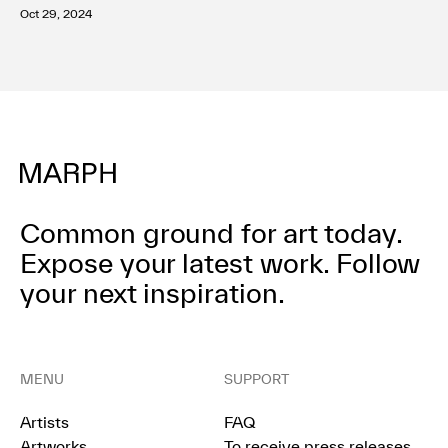
w? ー幸せな明日を信じてもよい？ー」KOTA
Oct 29, 2024
RO NUKAGA（天王洲）にて開催
Common ground for art today.
Expose your latest work.
Follow
your next inspiration.
MENU
SUPPORT
Artists
FAQ
Artworks
To receive press releases