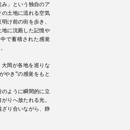
読み」という独自のア
その土地に流れる空気
夜明け前の街を歩き、
土地に沈殿した記憶や
の中で蓄積された感覚
る。
、大岡が各地を巡りな
がやき”の感覚をもと
粉のように瞬間的に立
暗がりへ放たれる光。
混ざり合いながら、静