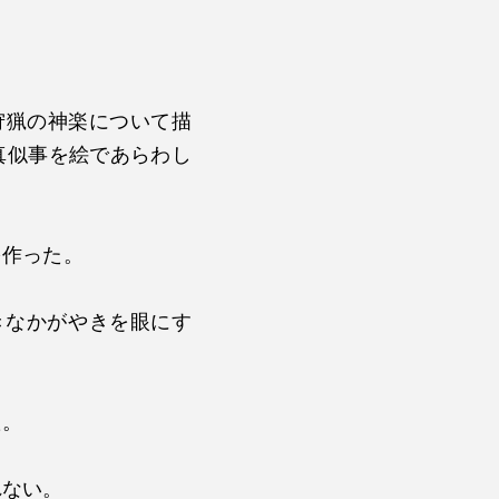
狩猟の神楽について描
真似事を絵であらわし
を作った。
きなかがやきを眼にす
た。
れない。