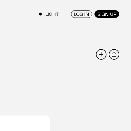
LOG IN
SIGN UP
ENGLISH
/
JAPANESE
SHARE