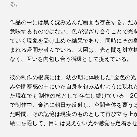
る。
作品の中には黒く沈み込んだ画面も存在する。だ
意味するものではない。色が混ざり合うことで光
ていく現象を受け止めた結果であり、同時にその
まれる瞬間が潜んでいる。大岡は、光と闇を対立
なく、互いを内包し合う循環として捉えている。
彼の制作の根底には、幼少期に体験した“金色の光
みや閉塞感の中にいた自身を包み込むように現れ
た現在でも制作の核として存在し続けている。20
で制作中、金箔に朝日が反射し、空間全体を覆う
た瞬間、その記憶は現実のものとして再び立ち上
絵画を通して、目には見えない光や感覚を定着さ