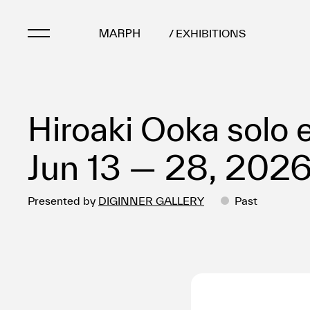
/ EXHIBITIONS
Artists
Hiroaki Ooka solo 
Artworks
Galleries & Museu
Jun 13 — 28, 202
Exhibitions
Art Fairs & Events
Presented by
DIGINNER GALLERY
Past
Press Releases
About