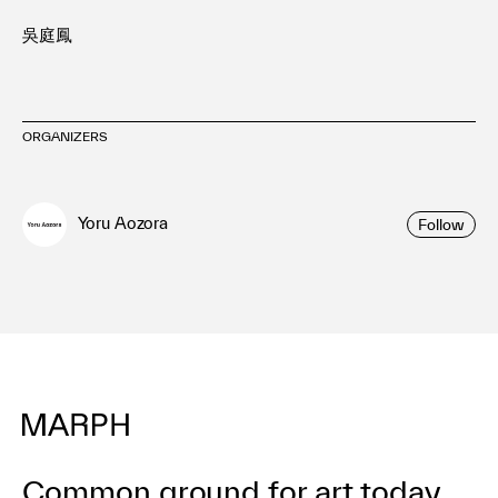
吳庭鳳
ORGANIZERS
Yoru Aozora
Follow
Common ground for art today.