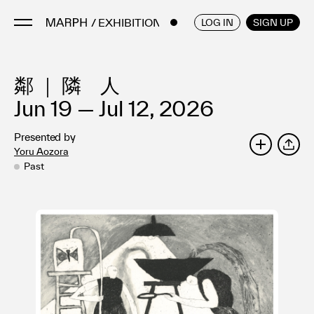
/ EXHIBITIONS
ENGLISH
/
JAPANESE
LOG IN
SIGN UP
鄰 ｜ 隣 人
Artists
Artworks
Jun 19 — Jul 12, 2026
Galleries & Museums
Presented by
Exhibitions
Yoru Aozora
SHARE
Art Fairs & Events
Past
Press Releases
About
FAQ