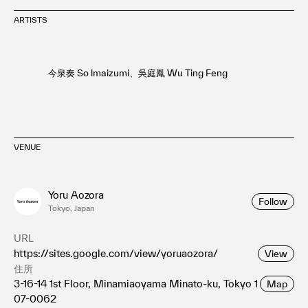
ARTISTS
今泉奏 So lmaizumi、吳庭鳳 Wu Ting Feng
VENUE
Yoru Aozora
Follow
Tokyo, Japan
URL
https://sites.google.com/view/yoruaozora/
View
住所
3-16-14 1st Floor, Minamiaoyama Minato-ku, Tokyo 1
Map
07-0062