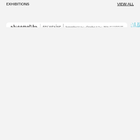
EXHIBITIONS
VIEW ALL
Exhibition: Physical
ライゾマティクス 展覧会「recursive」
Sep 14 — Oct 3, 2024
Exhib
OMOTESANDO CROSSING PARK
ライゾ
Jun 
KOT