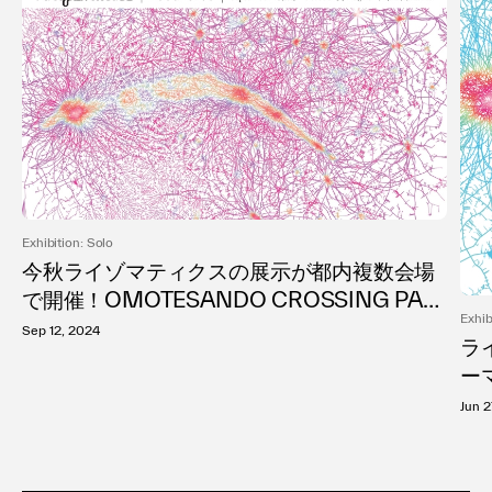
Exhibition: Solo
今秋ライゾマティクスの展示が都内複数会場
で開催！OMOTESANDO CROSSING PAR
Exhib
K（東京・表参道）で9/14(土)〜10/3(木)「re
Sep 12, 2024
ラ
cursive」開催決定〜「recursive」では「AI
ー
の再帰的な自己学習と創造性の進化」をテー
む展
Jun 2
マに新作を発表、キュレーターは 長谷川祐子
n
（金沢21世紀美術館館長）〜