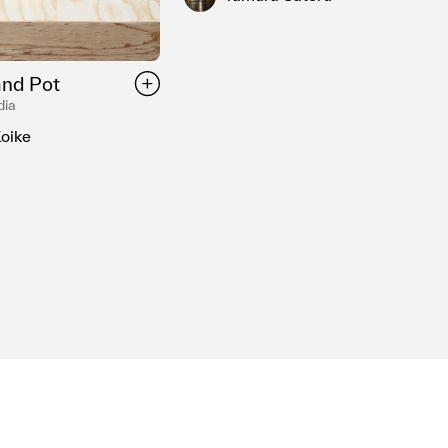
and Pot
dia
oike