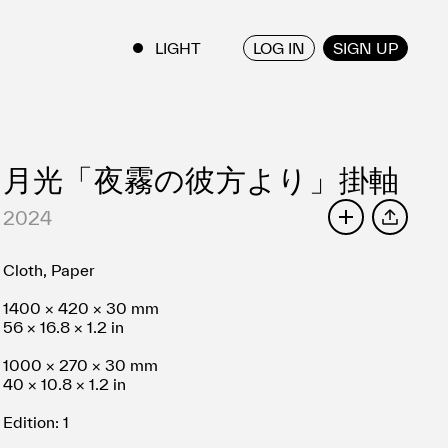
LOG IN
SIGN UP
ENGLISH
/
JAPANESE
月光「夜霧の彼方より」掛軸
2024
SHARE
Cloth, Paper
1400 × 420 × 30 mm
56 × 16.8 × 1.2 in
1000 × 270 × 30 mm
40 × 10.8 × 1.2 in
Edition: 1