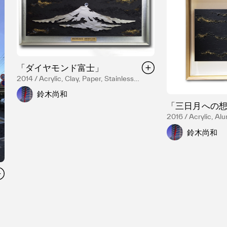
「ダイヤモンド富士」
2014 / Acrylic, Clay, Paper, Stainless
steel, Gold luster
鈴木尚和
「三日月への
2016 / Acrylic, Al
Wood, Mixed Media
鈴木尚和