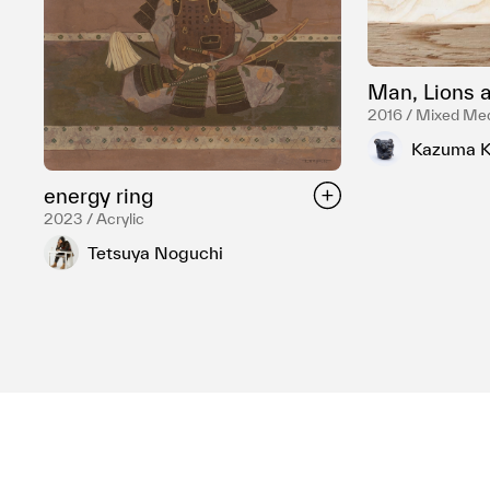
Man, Lions 
2016 / Mixed Me
Kazuma K
energy ring
2023 / Acrylic
Tetsuya Noguchi