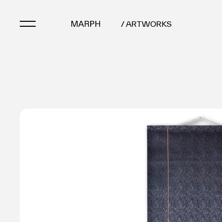
/ ARTWORKS
Artists
Artworks
Galleries & Museu
Exhibitions
Art Fairs & Events
Press Releases
About