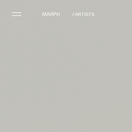
/ ARTISTS
Artists
Artworks
Galleries & Museu
Exhibitions
Art Fairs & Events
Press Releases
About