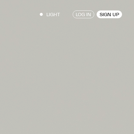
LOG IN
SIGN UP
ENGLISH
/
JAPANESE