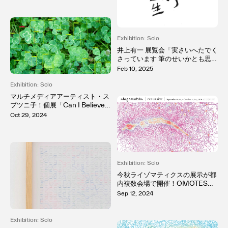
alls – ひとひらの音」|
利用規約
国際的に活動するイギ
プライバシ−ポリシー
リス人アーティスト夫
運営会社
Exhibition: Solo
妻の二人展をKOTARO
お問い合わせ
井上有一 展覧会「実さいへたでく
NUKAGA（六本木・
さっています 筆のせいかとも思う
天王洲）で開催
んですが。」KOTARO NUKAGA
Feb 10, 2025
（天王洲）にて開催
Exhibition: Solo
マルチメディアアーティスト・ス
プツニ子！個展「Can I Believe i
n a Fortunate Tomorrow? ー幸
Oct 29, 2024
せな明日を信じてもよい？ー」K
OTARO NUKAGA（天王洲）に
て開催
Exhibition: Solo
今秋ライゾマティクスの展示が都
内複数会場で開催！OMOTESA
NDO CROSSING PARK（東
Sep 12, 2024
京・表参道）で9/14(土)〜10/3
(木)「recursive」開催決定〜「re
cursive」では「AIの再帰的な自
Exhibition: Solo
己学習と創造性の進化」をテーマ