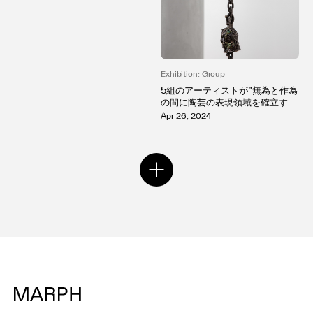
をテーマにしたグループ展がKOT
ARO NUKAGA(六本木)にて開催
Exhibition: Group
5組のアーティストが”無為と作為
の間に陶芸の表現領域を確立す
る”グループ展「When I Kiss Yo
Apr 26, 2024
u, I Can Taste Your Soul」KOTA
RO NUKAGA(六本木)で開催。