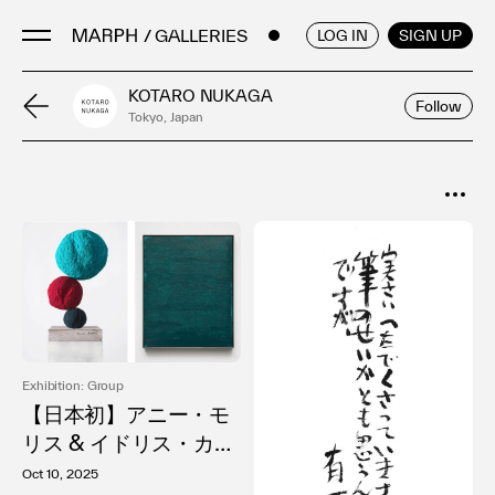
/ GALLERIES & MUSEUMS
ENGLISH
/
JAPANESE
LOG IN
SIGN UP
KOTARO NUKAGA
Follow
Tokyo, Japan
Artists
Artworks
Galleries & Museums
SORT
Exhibitions
Popular
Art Fairs & Events
Date
Press Releases
About
Exhibition: Group
【日本初】アニー・モ
リス & イドリス・カー
ン「A Petal Silently F
Oct 10, 2025
FAQ