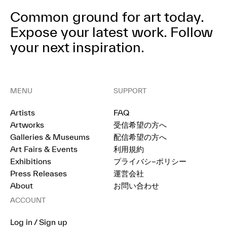
Common ground for art today.
Expose your latest work.
Follow
your next inspiration.
MENU
SUPPORT
Artists
FAQ
Artworks
受信希望の方へ
Galleries & Museums
配信希望の方へ
Art Fairs & Events
利用規約
Exhibitions
プライバシ−ポリシー
Press Releases
運営会社
About
お問い合わせ
ACCOUNT
Log in / Sign up