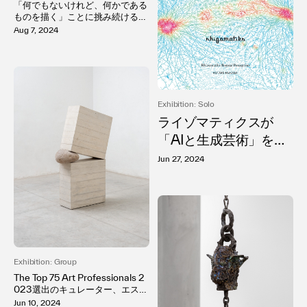
「何でもないけれど、何かである
に新作を発表、キュレーターは 長
ものを描く」ことに挑み続ける。
谷川祐子（金沢21世紀美術館館
井上七海の個展「魚は水を知らな
Aug 7, 2024
長）〜
い」KOTARO NUKAGA Three
（天王洲）にて開催。
Exhibition: Solo
ライゾマティクスが
「AIと生成芸術」をテ
ーマに創造的思考プロ
Jun 27, 2024
セス自体の作品化に挑
む展覧会「Rhizomatik
s Beyond Perceptio
n」が開催。
Exhibition: Group
The Top 75 Art Professionals 2
023選出のキュレーター、エステ
ラ・プロバスによる物質性と言語
Jun 10, 2024