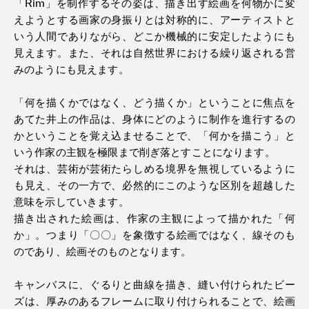
「Rim」を制作するその姿は、描き出す絵画を何物かに変
えようとする画家の身振りとは対称的に、アーティストと
いう人間でありながら、どこか機械的に安定したようにも
見えます。また、それは自然世界における繰り返される営
みのようにも見えます。
「何を描くかではなく、どう描くか」ということに焦点を
あてた井上の作品は、身体にどのように制作を進行するの
かということを覚え込ませることで、「何かを描こう」と
いう作家の主観を極限まで削ぎ落とすことになります。
それは、芸術が芸術たらしめる境界を無視しているように
も見え、その一方で、必然的にこのような区別を超越した
意味を示していきます。
描き出された絵画は、作家の主観によって描かれた「何
か」。つまり「〇〇」を象徴する絵画ではなく、線そのも
のであり、絵画そのものとなります。
キャンバスに、ぐるりと曲線を描き、縫い付けられたビー
ズは、厚みのあるフレームに取り付けられることで、絵画