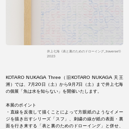
利用規約
プライバシ−ポリシー
運営会社
お問い合わせ
井上七海《表と裏のためのドローイング_traverse1》
2023
KOTARO NUKAGA Three（旧KOTARO NUKAGA 天王
洲）では、7月20︎日（土︎）から9︎月7︎日（土）まで井上七海
の個展「魚は水を知らない」を開催いたします。
本展のポイント
・直線を反復して描くことによって方眼紙のようなイメー
ジを描き出すシリーズ「スフ」、刺繍の線が紙の表面・裏
面を行き来する「表と裏のためのドローイング」と併せ、