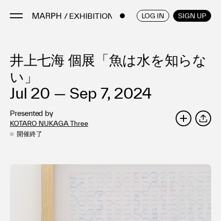
/ EXHIBITIONS
ENGLISH
/
JAPANESE
LOG IN
SIGN UP
井上七海 個展「魚は水を知らな
Artists
Artworks
い」
Galleries & Museums
Jul 20 — Sep 7, 2024
Exhibitions
Presented by
Art Fairs & Events
KOTARO NUKAGA Three
SHARE
Press Releases
開催終了
About
FAQ