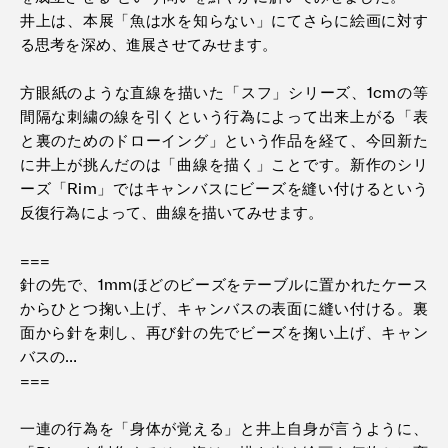
井上は、本展「魚は水を知らない」にてさらに絵画に対す
る思考を深め、進展させてみせます。
方眼紙のような直線を描いた「スフ」シリーズ、1cmの等
間隔な刺繍の線を引くという行為によって出来上がる「表
と裏のためのドローイング」という作品を経て、今回新た
に井上が挑んだのは「曲線を描く」ことです。新作のシリ
ーズ「Rim」ではキャンバスにビーズを縫い付けるという
反復行為によって、曲線を描いてみせます。
===
針の先で、1mmほどのビーズをテーブルに置かれたケース
からひとつ掬い上げ、キャンバスの表面に縫い付ける。裏
面から針を刺し、再び針の先でビーズを掬い上げ、キャン
バスの…
===
一連の行為を「身体が覚える」と井上自身が言うように、