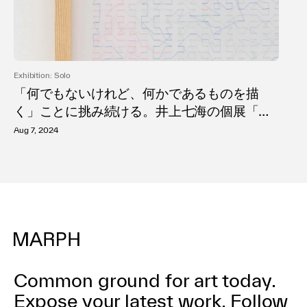
Exhibition: Solo
「何でもないけれど、何かであるものを描
く」ことに挑み続ける。井上七海の個展「魚
は水を知らない」KOTARO NUKAGA Three
Aug 7, 2024
（天王洲）にて開催。
Common ground for art today.
Expose your latest work.
Follow