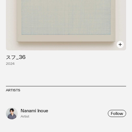
スフ_36
2024
ARTISTS
Nanami Inoue
Follow
Artist