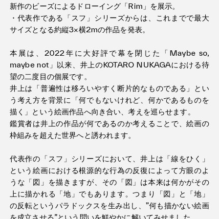
新作のビーズによるドローイング「Rim」を展示。
・代表作である「スフ」シリーズからは、これまでで最大
サイズとなる約縦3×横2mの作品を発表。
本展は、2022年に大好評で幕を閉じた「Maybe so,
maybe not」以来、井上のKOTARO NUKAGAにおける待
望の二度目の個展です。
井上は「普遍性は移ろいやすく断片的なものである」とい
う考え方を背景に「何でもないけれど、何かであるものを
描く」という絵画作品へ向き合い、考えを巡らせます。
鑑賞者は井上の作品が何であるのか考えることで、絵画の
枠組みを超えた世界へと誘われます。
代表作の「スフ」シリーズにおいて、井上は「線をひく」
という絵画における根源的な行為の反復によって方眼のよ
うな「図」を描きますが、その「図」は本来は何かがその
上に描かれる「地」でもあります。つまり「図」と「地」
の反転というパラドックスを生み出し、”何も描かない絵画
を成立させる”という問いを鮮やかに解いてみせました。