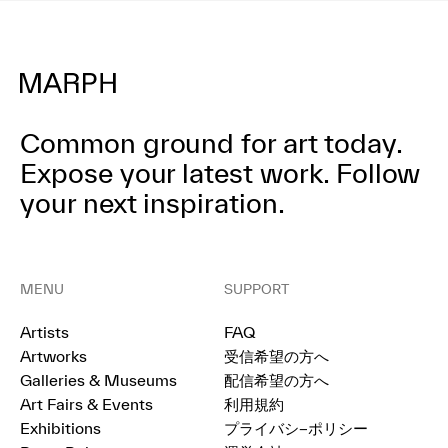
Common ground for art today.
Expose your latest work.
Follow
your next inspiration.
MENU
SUPPORT
Artists
FAQ
Artworks
受信希望の方へ
Galleries & Museums
配信希望の方へ
Art Fairs & Events
利用規約
Exhibitions
プライバシ−ポリシー