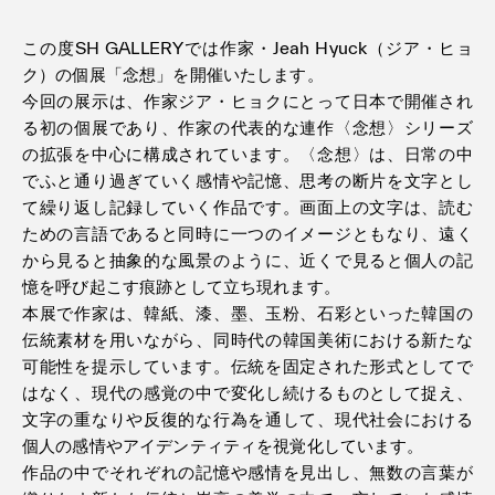
この度SH GALLERYでは作家・Jeah Hyuck（ジア・ヒョ
ク）の個展「念想」を開催いたします。
今回の展示は、作家ジア・ヒョクにとって日本で開催され
る初の個展であり、作家の代表的な連作〈念想〉シリーズ
の拡張を中心に構成されています。〈念想〉は、日常の中
でふと通り過ぎていく感情や記憶、思考の断片を文字とし
て繰り返し記録していく作品です。画面上の文字は、読む
ための言語であると同時に一つのイメージともなり、遠く
から見ると抽象的な風景のように、近くで見ると個人の記
憶を呼び起こす痕跡として立ち現れます。
本展で作家は、韓紙、漆、墨、玉粉、石彩といった韓国の
伝統素材を用いながら、同時代の韓国美術における新たな
可能性を提示しています。伝統を固定された形式としてで
はなく、現代の感覚の中で変化し続けるものとして捉え、
文字の重なりや反復的な行為を通して、現代社会における
個人の感情やアイデンティティを視覚化しています。
作品の中でそれぞれの記憶や感情を見出し、無数の言葉が