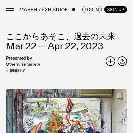
/ EXHIBITIONS
ENGLISH
/
JAPANESE
LOG IN
SIGN UP
ここからあそこ、過去の未来
Artists
Artworks
Mar 22 — Apr 22, 2023
Galleries & Museums
Presented by
Exhibitions
Otherwise Gallery
SHARE
Art Fairs & Events
開催終了
Press Releases
About
FAQ