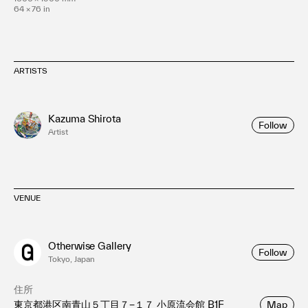
64 × 76 in
ARTISTS
Kazuma Shirota
Follow
Artist
VENUE
Otherwise Gallery
Follow
Tokyo, Japan
住所
東京都港区南青山５丁目７−１７ 小原流会館 B1F
Map