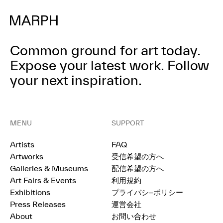
Common ground for art today.
Expose your latest work.
Follow
your next inspiration.
MENU
SUPPORT
Artists
FAQ
Artworks
受信希望の方へ
Galleries & Museums
配信希望の方へ
Art Fairs & Events
利用規約
Exhibitions
プライバシ−ポリシー
Press Releases
運営会社
About
お問い合わせ