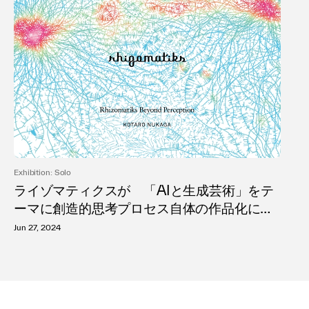
Exhibition: Solo
ライゾマティクスが 「AIと生成芸術」をテ
ーマに創造的思考プロセス自体の作品化に挑
む展覧会「Rhizomatiks Beyond Perceptio
Jun 27, 2024
n」が開催。