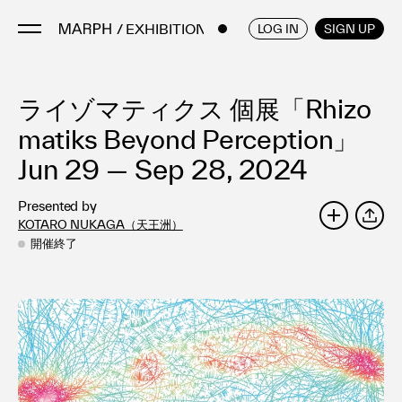
/ EXHIBITIONS
ENGLISH
/
JAPANESE
LOG IN
SIGN UP
ライゾマティクス 個展「Rhizo
Artists
Artworks
matiks Beyond Perception」
Galleries & Museums
Jun 29 — Sep 28, 2024
Exhibitions
Presented by
Art Fairs & Events
KOTARO NUKAGA（天王洲）
SHARE
Press Releases
開催終了
About
FAQ