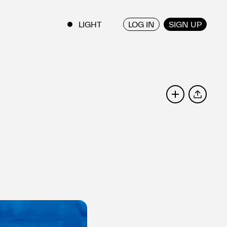
LOG IN
SIGN UP
ENGLISH
/
JAPANESE
SHARE