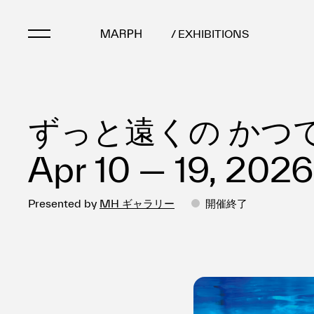
/ EXHIBITIONS
Artists
ずっと遠くの かつ
Artworks
Galleries & Museu
Apr 10 — 19, 2026
Exhibitions
Art Fairs & Events
Presented by
MH ギャラリー
開催終了
Press Releases
About