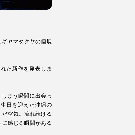
) よりスギヤマタクヤの個展
。
された新作を発表しま
てしまう瞬間に出会っ
誕生日を迎えた沖縄の
んだ空気。流れ続ける
うに感じる瞬間がある