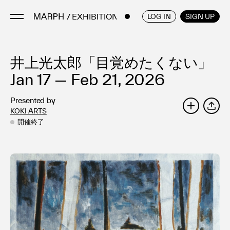
/ EXHIBITIONS
ENGLISH
/
JAPANESE
LOG IN
SIGN UP
井上光太郎「目覚めたくない」
Artists
Artworks
Jan 17 — Feb 21, 2026
Galleries & Museums
Presented by
Exhibitions
KOKI ARTS
SHARE
Art Fairs & Events
開催終了
Press Releases
About
FAQ