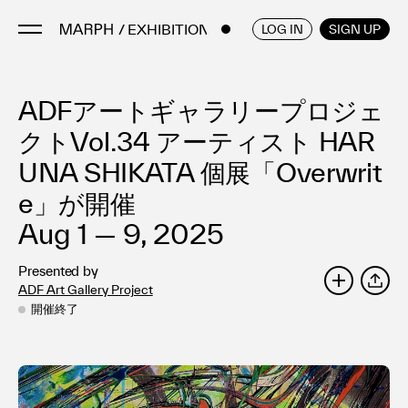
/ EXHIBITIONS
ENGLISH
/
JAPANESE
LOG IN
SIGN UP
ADFアートギャラリープロジェ
Artists
Artworks
クトVol.34 アーティスト HAR
Galleries & Museums
UNA SHIKATA 個展「Overwrit
Exhibitions
e」が開催
Art Fairs & Events
Aug 1 — 9, 2025
Press Releases
About
Presented by
ADF Art Gallery Project
SHARE
開催終了
FAQ