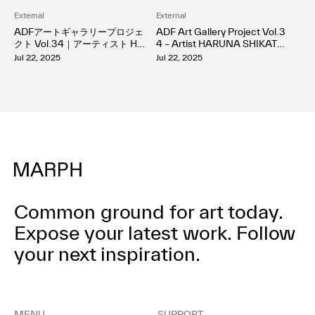
External
External
ADFアートギャラリープロジェ
ADF Art Gallery Project Vol.3
クト Vol.34｜アーティスト HA
4 – Artist HARUNA SHIKATA
RUNA SHIKATA 個展「Overw
Solo Exhibition “Overwrite”
Jul 22, 2025
Jul 22, 2025
rite」が開催
Common ground for art today.
Expose your latest work.
Follow
your next inspiration.
MENU
SUPPORT