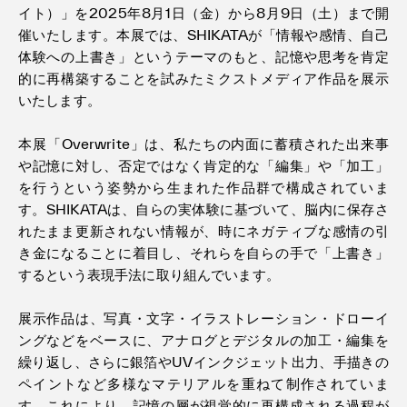
イト）」を2025年8月1日（金）から8月9日（土）まで開
催いたします。本展では、SHIKATAが「情報や感情、自己
体験への上書き」というテーマのもと、記憶や思考を肯定
的に再構築することを試みたミクストメディア作品を展示
いたします。
本展「Overwrite」は、私たちの内面に蓄積された出来事
や記憶に対し、否定ではなく肯定的な「編集」や「加工」
を行うという姿勢から生まれた作品群で構成されていま
す。SHIKATAは、自らの実体験に基づいて、脳内に保存さ
れたまま更新されない情報が、時にネガティブな感情の引
き金になることに着目し、それらを自らの手で「上書き」
するという表現手法に取り組んでいます。
展示作品は、写真・文字・イラストレーション・ドローイ
ングなどをベースに、アナログとデジタルの加工・編集を
繰り返し、さらに銀箔やUVインクジェット出力、手描きの
ペイントなど多様なマテリアルを重ねて制作されていま
す。これにより、記憶の層が視覚的に再構成される過程が