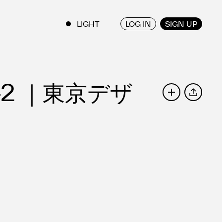
LOG IN
SIGN UP
ENGLISH
/
JAPANESE
42 ｜東京デザ
SHARE