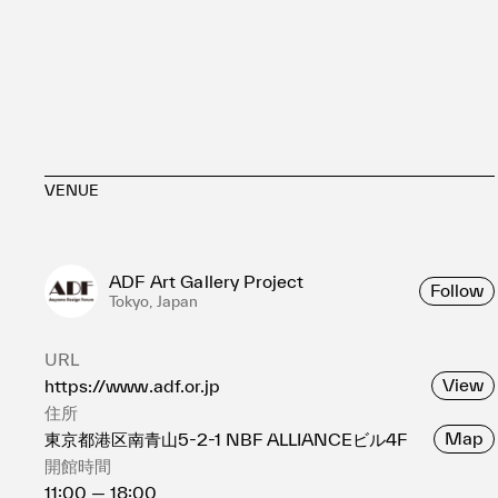
VENUE
ADF Art Gallery Project
Follow
Tokyo, Japan
URL
View
https://www.adf.or.jp
住所
Map
東京都港区南青山5-2-1 NBF ALLIANCEビル4F
開館時間
11:00 — 18:00