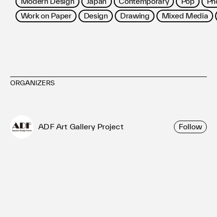
Modern Design
Japan
Contemporary
Pop
Ph
Work on Paper
Design
Drawing
Mixed Media
ORGANIZERS
ADF Art Gallery Project
Follow