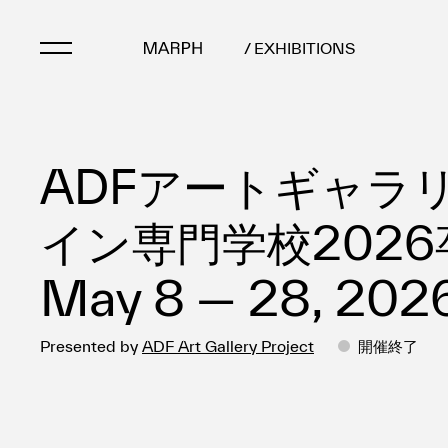
/ EXHIBITIONS
Artists
ADFアートギャラリ
Artworks
Galleries & Museu
イン専門学校202
Exhibitions
Art Fairs & Events
May 8 — 28, 202
Press Releases
About
Presented by
ADF Art Gallery Project
開催終了