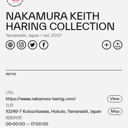
Terms of use
Privacy policy
NAKAMURA KEITH
Management company
HARING COLLECTION
Contact
Yamanashi, Japan / est. 2007
SHARE
INFOS
URL
https://www.nakamura-haring.com/
View
住所
10249-7 Kobuchizawa, Hokuto, Yamanashi, Japan
Map
開館時間
09:00:00 — 17:00:00