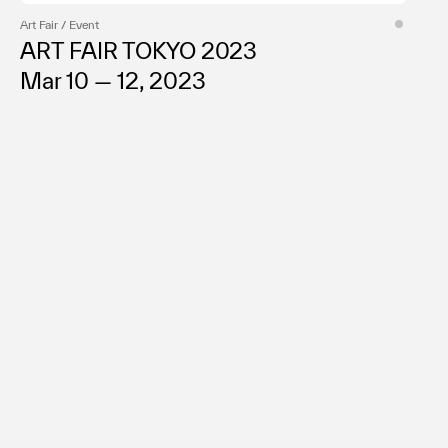
Art Fair / Event
ART FAIR TOKYO 2023
Mar 10 — 12, 2023
Common ground for art today.
Expose your latest work.
Follow
your next inspiration.