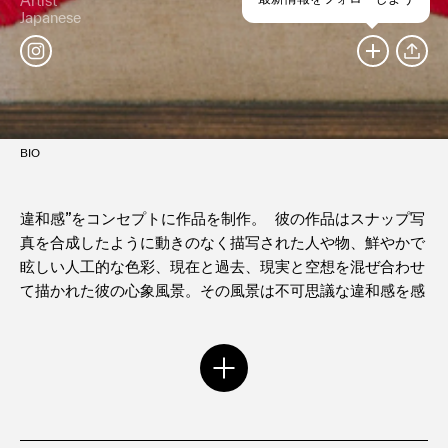
Artist
Japanese
SHARE
BIO
違和感”をコンセプトに作品を制作。 彼の作品はスナップ写
真を合成したように動きのなく描写された人や物、鮮やかで
眩しい人工的な色彩、現在と過去、現実と空想を混ぜ合わせ
て描かれた彼の心象風景。その風景は不可思議な違和感を感
じさせる神秘的な世界を作り出す。
サンフランシスコでシルクスクリーンを主に版画を学び、そ
の後New Yorkに移りペインティングに転向、アメリカのサ
ンフランシスコとニューヨークという両海岸で全く違う息吹
を感じながら精力的に活動後2005年に日本に帰国。日本で