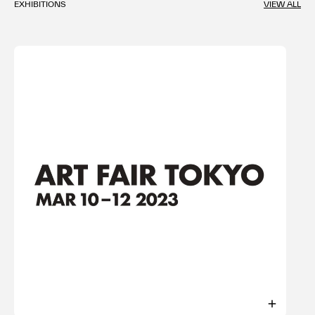
EXHIBITIONS
VIEW ALL
は様々な企画展やグループ展への参加、また個展も開催し画
家として活躍。またグラフィカルなデザインも得意とし、イ
ラストやステンシルも手がけ、ポールスミスやビームスを始
め様々なブランドにデザインを提供している。