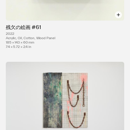
残欠の絵画 #61
2022
Acrylic, Oil, Cotton, Wood Panel
185 × 143 × 60 mm
7.4 × 5.72 × 2.4 in