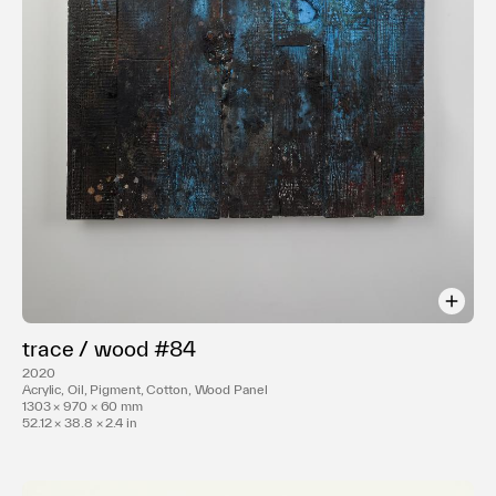
2014 年 Some Like It Witty / Gallery EXIT / 香港
2013 年 relational map / STANDING PINE / 愛知県 名古
屋市
TRICK-DIMENSION / TOLOT heuristic SHINONOME /
東京都 江東区
CIRCLE3 / ターナーギャラリー / 東京都 東長崎
2011 年 トーキョーワンダーウォール公募 入選者作品展 / 東
京都現代美術館 / 東京都 清澄白川
DREAMING THE WORLD / 女木ハウス / 香川県 女木島
2010 年 物語りの伏線 part2 / ギャラリー MoMo
ryougoku / 東京都 墨田区
CIRCLE2 / 愛知県立芸術大学サテライトギャラリー / 愛知県
名古屋市
trace / wood #84
都市の断片 / アーバンリサーチギャラリー / 愛知県 名古屋市
2020
2009 年 CIRCLE / 愛知県立芸術大学旧教員官舎 / 愛知県 長
Acrylic, Oil, Pigment, Cotton, Wood Panel
久手市
1303 × 970 × 60 mm
52.12 × 38.8 × 2.4 in
2008 年 SEPTEMBER / 市民ギャラリー矢田 / 愛知県 名古
屋市
ART×ART / 愛知県美術館 / 愛知県 名古屋市