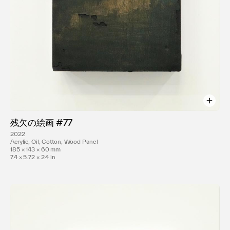
残欠の絵画 #77
2022
Acrylic, Oil, Cotton, Wood Panel
185 × 143 × 60 mm
7.4 × 5.72 × 2.4 in