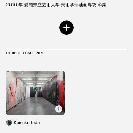
2010 年 愛知県立芸術大学 美術学部油画専攻 卒業
愛知県立芸術大学 美術研究科博士前期課程 入学
2012 年～ 愛知県立芸術大学 美術研究科博士前期課程 修了
現在 茨城県在住 共同スタジオ航大にて活動中
主な個展
2022 年 Traffic / MITSUKOSHI CONTEMPORARY
EXHIBITED GALLERIES
GALLERY / 東京都 日本橋
2020 年 Beautiful Dream / MAHO KUBOTA GALLERY /
東京都 神宮前
2020 年 CHANGELING / rin art association / 群馬県 高
崎市
2018 年 BORADER / CAPSULE / 東京都 三宿
2018 年 エデンの東 / MAHO KUBOTA GALLERY / 東京都
神宮前
2017 年 forge / MAHO KUBOTA GELLRY / 東京都 神宮前
2015 年 EXISTENCE / JIKKA 実家 / 東京都 千代田区
Keisuke Tada
2014 年 THE TRACE / 愛知県立芸術大学サテライトギャラ
リー / 愛知県 名古屋市