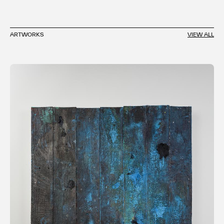
カヤバコーヒー 壁プロジェクト / カヤバコーヒー / 東京都
谷中
ARTWORKS
VIEW ALL
2008 年 independence by mind / カフェパルル / 愛知県
名古屋市
2007 年 多田圭佑 個展 / 名古屋造形芸術大学 / 愛知県 小牧
市
など
主なグループ展
2022 年 VOCA 展 2022 現代美術の展望ー新しい平面の作
家たち / 上野の森美術館 / 東京都 台東区
2022 年 地底人とミラーレス・ミラー / gallery αM / 東京都
千代田区
2021 年 現代美術のポジション2021-2022 / 名古屋市美術
館 / 愛知県 名古屋市
2016 年 AKZIDENZ / Aoyama Meguro / 東京都 目黒
2015 年 Lagrangian point パースフェクティカスタマイズ /
PARC / 京都府 三条