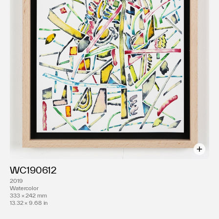
主なグループ展, アートフェア
2021 ｢RE: Focus vol. 5｣ | TEZUKAYAMA
GALLERY
TOKYO NIGHTS VOL.3 | BLOCK HOUSE
BLOCK HOUSE
INTERSECTION| AISHONANZUKA 香港
ONE ART Taipei 2022 | The Sherwood
Taipei 台湾
DELTA 2021CASO| TEZUKAYAMA
GALLERY Osaka
「Cama /キャマ」山田周平×小池一馬 | 日本橋
三越本店 東京
WC190612
Art Collaboration Kyoto| TEZUKAYAMA
2019
GALLERY
Watercolor
Multiple Art Days | ロマンヴィル フランス
333 × 242 mm
13.32 × 9.68 in
｢KUROOBIANACONDA 03
SANMAIOROSHI｣ | TEZUKAYAMA GALLERY