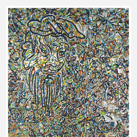
｢MIKADO2｣ | 瑞雲庵 京都
｢HELLO KONNICHIWA｣ |
AISHONANZUKA 香港
ART OSAKA 2021 | 大阪市中央公会堂
｢コンテンポラリーアートへの扉|日本橋三越本
館7F 東京
小池 一馬| Kazuma Koike Biography - 1/2
2020 KUROOBIANACONDA_02_wagiri | The
5th Floor東京
ART021 Shanghai Contemporary Art Fair |
上海
DELTA Experiment | TEZUKAYAMA
GALLERY
artTNZ | TERRADA ART COMPLEX Ⅱ 京都
2019 OBJECT | 京都岡崎 蔦屋書店 京都
「 Cama /キャマ」山田周平×小池一馬 |
GALLERY & SHOP VOU/棒 京都
2018 ｢RE: Focus vol. 3｣ | TEZUKAYAMA