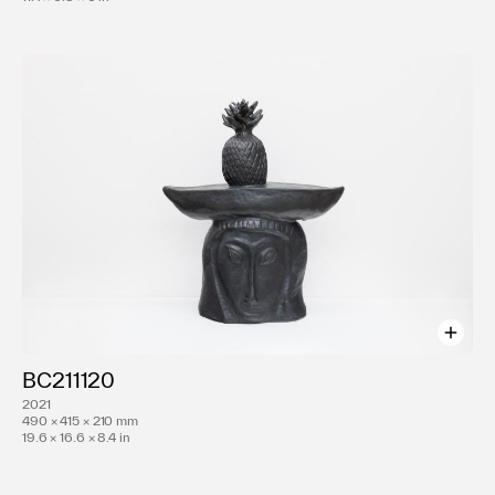
2009 ULTRA002 | 青山スパイラル 東京
ART TAIPEI | Taipei World Trade Center 台
湾
｢Showcase｣ | AISHO MIURA ARTS 東京
2008 SCOPE | マイアミ
｢横浜アート＆ホームコレクション｣ | 横浜
青参道アートフェア | 東京
ART@AGNES アグネスホテルアートフェア |
東京
｢Japan Now｣ | Inter Alia Art Company 韓国
2007 ｢Casino Royale｣ | SCAI THE
BATHHOUTH 東京
2006 ｢アミューズ アート ジャム｣ | 京都文化博物館
京都
BC211120
｢第42回神奈川県美術展｣ | 神奈川県民ホール
2021
ギャラリー 神奈川
490 × 415 × 210 mm
19.6 × 16.6 × 8.4 in