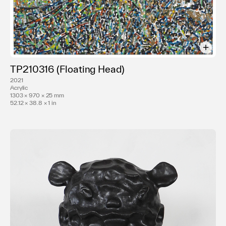
GALLERY
2017 江之子島芸術の日々2017-他の方法- | 大阪府
立江之子島文化
芸術創造センター[enoco], FLAG STUDIO,
MARK STUDIO 大阪
2016 ART OSAKA 2016 | ホテルグランヴィア 大
TP210316 (Floating Head)
阪
2021
2015 ｢満ちる欠ける｣ | hpgrp GALLERY 東京
Acrylic
1303 × 970 × 25 mm
ART15 | Olympia London イギリス
52.12 × 38.8 × 1 in
2014 CONTEXT Art Miami | CONTEXT Art
Miami Pavilion マイアミ
｢THE ART FAIR +PLUS-ULTRA｣ | 青山スパ
イラル 東京
2013 ART TORONTO | The Metro Toronto
Convention Centre カナダ
｢Gallery Show｣ | AISHONANZUKA 香港
2012 ART STAGE SINGAPORE 2012 | シンガポ
ール
｢Hell/Summer/Landscape｣ | AISHO