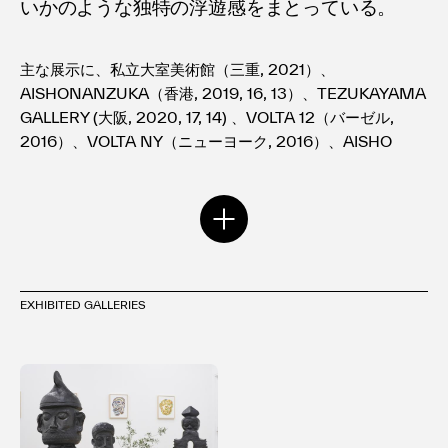
いかのような独特の浮遊感をまとっている。
主な展示に、私立大室美術館（三重, 2021）、
AISHONANZUKA（香港, 2019, 16, 13）、TEZUKAYAMA
GALLERY (大阪, 2020, 17, 14) 、VOLTA 12（バーゼル,
2016）、VOLTA NY（ニューヨーク, 2016）、AISHO
MIURA ARTS (東京, 2013, 12, 11, 10, 09）での個展があ
る。
主な個展
EXHIBITED GALLERIES
2021 ｢小池一馬展｣ |私立大室美術館 三重
2020 ｢Solo Exhibition｣ | TEZUKAYAMA
GALLERY
2019 ｢Solo Show｣ | AISHONANZUKA 香港
2017 ｢Buddha Blues｣ | TEZUKAYAMA
GALLERY