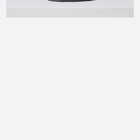
BC191118
2019
Mixed Media
150 × 100 × 90 mm
6 × 4 × 3.6 in