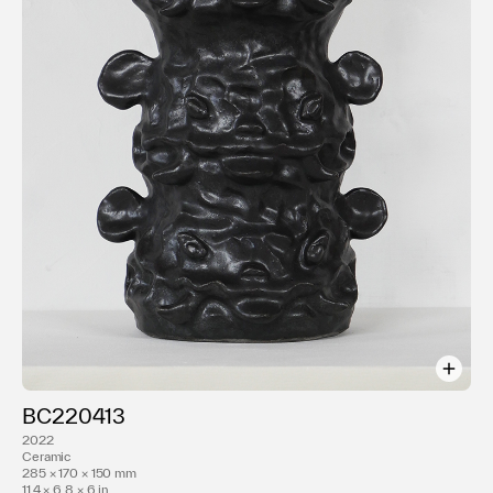
MIURA ARTS 東京
2011 ULTRA004 | 青山スパイラル 東京
ASIA TOP GALLERY HOTEL ART FAIR｣ | 香
港
｢GROUP SHOW 2｣ | AISHO MIURA ARTS
東京
2010 ULTRA003 | スパイラル 東京
YOUNG ART TAIPEI | Sunworld Dynasty
Hotel 台湾
アートフェア東京 | 東京国際フォーラム 東京
ASIA TOP GALLERY HOTEL ART FAIR | 香
港
｢GROUP SHOW 1｣ | AISHO MIURA ARTS
東京
｢A Silent Moment at Veronica Island｣ |
hpgrp GALLERY 東京
BC220413
｢第5回 大黒屋現代アート公募展｣ | 板室温泉大
2022
Ceramic
黒屋 栃木
285 × 170 × 150 mm
｢No Man’s Land｣ | フランス大使館 東京
11.4 × 6.8 × 6 in