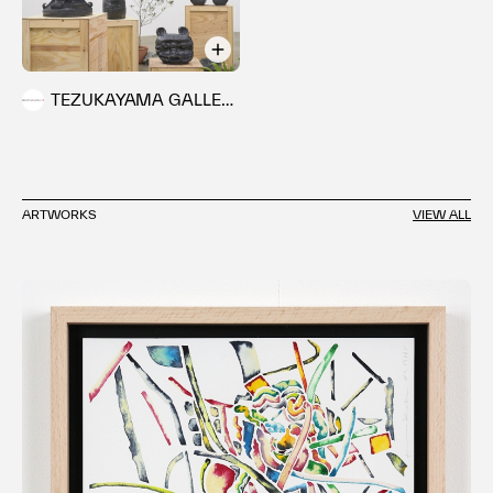
2016 ｢In a Thicket｣ | A&D Gallery 東京
VOLTA 12 | MARKTHALLE バーゼル
VOLTA NY | Pier 90 ニューヨーク
｢Eclipse｣ | AISHONANZUKA 香港
TEZUKAYAMA GALLERY
2014 ｢Neutral Palm Square｣ | TEZUKAYAMA
GALLERY
2013 ｢ The hermit and the bottled water｣ |
AISHONANZUKA 香港
ARTWORKS
VIEW ALL
｢Float｣ | AISHO MIURA ARTS 東京
2012 ｢Hallucinations｣ | AISHO MIURA ARTS 東
京
2011 ｢反復と変容: 後半｣ | AISHO MIURA ARTS
東京
｢反復と変容: 前半｣ | AISHO MIURA ARTS 東
京
2010 ｢The Quest｣ | AISHO MIURA ARTS 東京
｢瞬き｣ | hpgrp GALLERY TOKYO 東京
2009 ｢Trance｣ | AISHO MIURA ARTS 東京