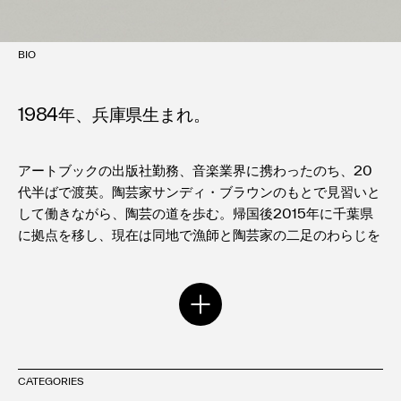
BIO
1984年、兵庫県生まれ。
アートブックの出版社勤務、音楽業界に携わったのち、20
代半ばで渡英。陶芸家サンディ・ブラウンのもとで見習いと
して働きながら、陶芸の道を歩む。帰国後2015年に千葉県
に拠点を移し、現在は同地で漁師と陶芸家の二足のわらじを
履く。主な個展に2022年「海の近くで、何かを拾う」(水
犀、東京)、2020年「角橋俊展」(Curatorʼs Cube、東京)
などがある。
2022年「海の近くで、何かを拾う」(水犀、東京)
2020年「角橋俊展」(Curatorʼs Cube、東京)
CATEGORIES