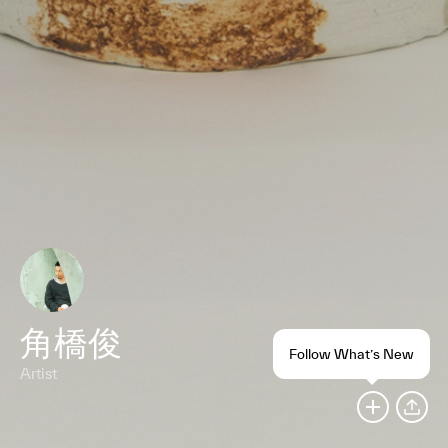
角橋俊
Follow What’s New
Artist
SHARE